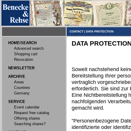
CONTACT
|
DATA PROTECTION
DATA PROTECTIO
HOME/SEARCH
Advanced search
Shopping cart
Revocation
NEWSLETTER
Soweit nachstehend kein
Bereitstellung Ihrer per
ARCHIVE
vertraglich vorgeschriebe
Areas
Countries
erforderlich. Sie sind zur 
Germany
Eine Nichtbereitstellung h
nachfolgenden Verarbeit
SERVICE
Event calendar
gemacht wird.
Request free catalog
Offering shares
"Personenbezogene Daten"
Searching shares?
identifizierte oder identi