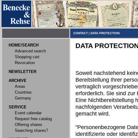
CONTACT
|
DATA PROTECTION
DATA PROTECTIO
HOME/SEARCH
Advanced search
Shopping cart
Revocation
NEWSLETTER
Soweit nachstehend kein
Bereitstellung Ihrer per
ARCHIVE
vertraglich vorgeschriebe
Areas
Countries
erforderlich. Sie sind zur 
Germany
Eine Nichtbereitstellung h
nachfolgenden Verarbeit
SERVICE
Event calendar
gemacht wird.
Request free catalog
Offering shares
"Personenbezogene Daten"
Searching shares?
identifizierte oder identi