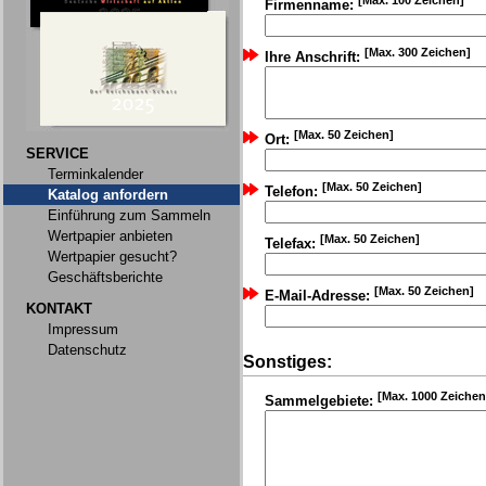
[Max. 100 Zeichen]
Firmenname:
[Max. 300 Zeichen]
Ihre Anschrift:
[Max. 50 Zeichen]
Ort:
SERVICE
Terminkalender
[Max. 50 Zeichen]
Telefon:
Katalog anfordern
Einführung zum Sammeln
Wertpapier anbieten
[Max. 50 Zeichen]
Telefax:
Wertpapier gesucht?
Geschäftsberichte
[Max. 50 Zeichen]
E-Mail-Adresse:
KONTAKT
Impressum
Datenschutz
Sonstiges:
[Max. 1000 Zeichen
Sammelgebiete: