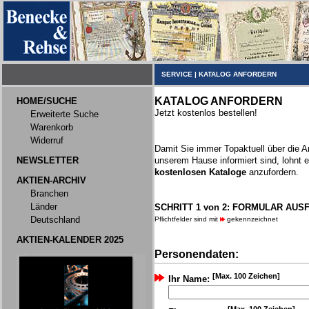
SERVICE
|
KATALOG ANFORDERN
KATALOG ANFORDERN
HOME/SUCHE
Jetzt kostenlos bestellen!
Erweiterte Suche
Warenkorb
Widerruf
Damit Sie immer Topaktuell über die 
NEWSLETTER
unserem Hause informiert sind, lohnt e
kostenlosen Kataloge
anzufordern.
AKTIEN-ARCHIV
Branchen
Länder
SCHRITT 1 von 2: FORMULAR AUS
Deutschland
Pflichtfelder sind mit
gekennzeichnet
AKTIEN-KALENDER 2025
Personendaten:
[Max. 100 Zeichen]
Ihr Name: