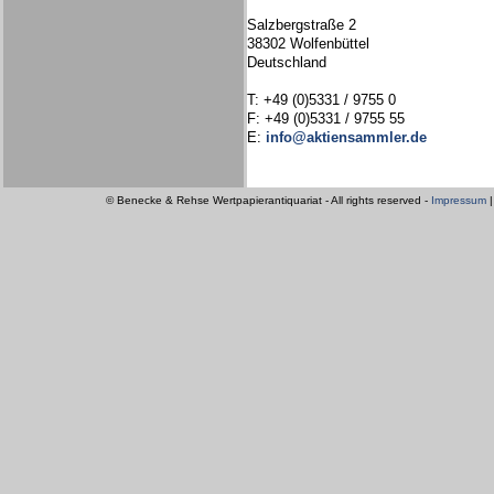
Salzbergstraße 2
38302 Wolfenbüttel
Deutschland
T: +49 (0)5331 / 9755 0
F: +49 (0)5331 / 9755 55
E:
info@aktiensammler.de
© Benecke & Rehse Wertpapierantiquariat - All rights reserved -
Impressum