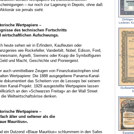
cheinigungen – nur noch zur Lagerung in Depots, ohne daß
 Aktionär sie jemals sieht.
Zörbiger
Lederer, 
torische Wertpapiere –
gnisse des technischen Fortschritts
 wirtschaftlichen Aufschwungs.
h heute sehen wir in Erfindern, Kaufleuten oder
anzgenies wie Rockefeller, Vanderbilt, Nobel, Edison, Ford,
nesmann, Agnelli, Siemens oder Krupp die Symbolfiguren
 Geld und Macht, Geschichte und Pioniergeist.
r auch unmittelbare Zeugen von Finanzkatastrophen sind
 alten Wertpapiere: Die 1888 ausgegebene Panama-Kanal-
ie dokumentiert das Scheitern von de Lesseps bei seinem
iten Kanal-Projekt. 1929 ausgestellte Wertpapiere lassen
Gußstahl
illkürlich an den »Schwarzen Freitag« an der Wall Street
S
 die Weltwirtschaftskrise denken.
torische Wertpapiere –
lfach älter und seltener als die
aue Mauritius«.
d ein Dutzend »Blaue Mauritius« schlummern in den Safes
Egyptia