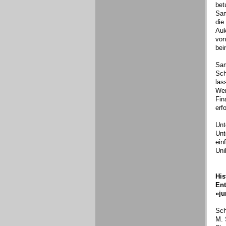
bet
Sam
die
Auk
von
bei
Sam
Sch
las
Wer
Fin
erf
Unt
Unt
ein
Uni
His
Ent
»ju
Sch
M. 