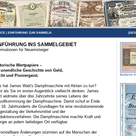
ICE
|
EINFÜHRUNG ZUM SAMMELN
[
GES
NFÜHRUNG INS SAMMELGEBIET
ormationen für Neueinsteiger
torische Wertpapiere –
 unendliche Geschichte von Geld,
Badische An
ht und Pioniergeist.
 hat James Watt's Dampfmaschine mit Aktien zu tun?
r als Sie im ersten Augenblick vielleicht denken. James
t widmete über drei Jahrzehnte seines Lebens der
vollkommnung der Dampfmaschine. Damit schuf er Ende
 18. Jahrhunderts die Grundlagen für eine revolutionierende
estaltung der Verkehrsmittel und der
duktionsverfahren. Die Dampfmaschine machte Kraft und
rgie an jedem beliebigen Ort verfügbar.
orstellbare Änderungen stürmten auf die Menschen der