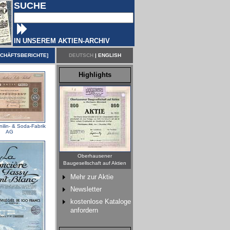
SUCHE
IN UNSEREM AKTIEN-ARCHIV
CHÄFTSBERICHTE
]
DEUTSCH
|
ENGLISH
Highlights
ilin- & Soda-Fabrik
AG
Oberhausener
Baugesellschaft auf Aktien
Mehr zur Aktie
Newsletter
kostenlose Kataloge
anfordern