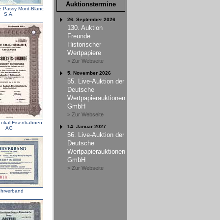
Auktionstermine
e Passy Mont-Blanc
S.A.
26. September 2026
130. Auktion
Freunde
Historischer
Wertpapiere
> Zur Webseite
5. November 2026
55. Live-Auktion der
Deutsche
Wertpapierauktionen
GmbH
> Zur Webseite
Lokal-Eisenbahnen
14. Januar 2027
AG
56. Live-Auktion der
Deutsche
Wertpapierauktionen
GmbH
> Zur Webseite
hrverband