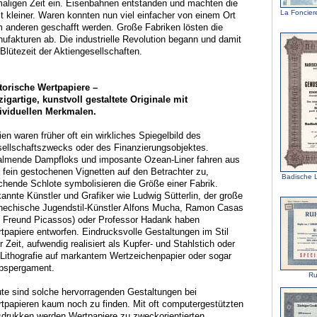
aligen Zeit ein. Eisenbahnen entstanden und machten die
La Foncier
t kleiner. Waren konnten nun viel einfacher von einem Ort
 anderen geschafft werden. Große Fabriken lösten die
ufakturen ab. Die industrielle Revolution begann und damit
 Blütezeit der Aktiengesellschaften.
torische Wertpapiere –
zigartige, kunstvoll gestaltete Originale mit
ividuellen Merkmalen.
ien waren früher oft ein wirkliches Spiegelbild des
ellschaftszwecks oder des Finanzierungsobjektes.
lmende Dampfloks und imposante Ozean-Liner fahren aus
 fein gestochenen Vignetten auf den Betrachter zu,
Badische 
chende Schlote symbolisieren die Größe einer Fabrik.
annte Künstler und Grafiker wie Ludwig Sütterlin, der große
hechische Jugendstil-Künstler Alfons Mucha, Ramon Casas
n Freund Picassos) oder Professor Hadank haben
tpapiere entworfen. Eindrucksvolle Gestaltungen im Stil
er Zeit, aufwendig realisiert als Kupfer- und Stahlstich oder
 Lithografie auf markantem Wertzeichenpapier oder sogar
bspergament.
Ru
te sind solche hervorragenden Gestaltungen bei
tpapieren kaum noch zu finden. Mit oft computergestützten
drukken werden Wertpapiere zu zweckorientierten