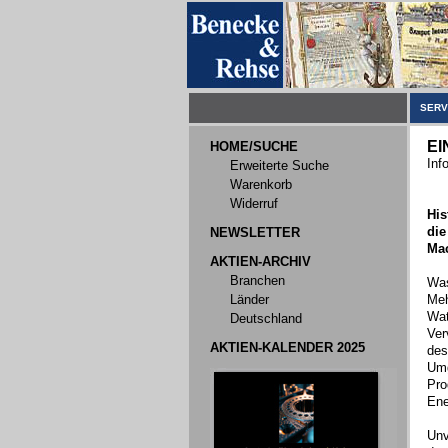
SERV
EI
HOME/SUCHE
Inf
Erweiterte Suche
Warenkorb
Widerruf
His
die
NEWSLETTER
Mac
AKTIEN-ARCHIV
Branchen
Was
Länder
Meh
Wat
Deutschland
Ver
AKTIEN-KALENDER 2025
des
Umg
Pro
Ene
Unv