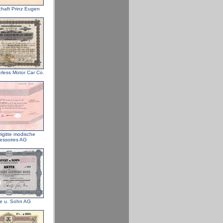
haft Prinz Eugen
rless Motor Car Co.
rigitte modische
essoires AG
e u. Sohn AG