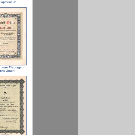
lopment Co.
hauer Tricotagen-
brik GmbH