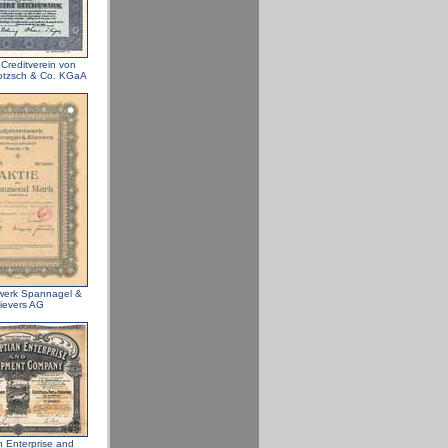
 Creditverein von
Kotzsch & Co. KGaA
werk Spannagel &
ievers AG
n Enterprise and