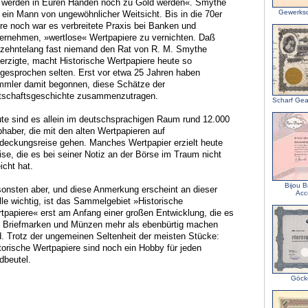
 werden in Euren Händen noch zu Gold werden«. Smythe
Gewerksc
 ein Mann von ungewöhnlicher Weitsicht. Bis in die 70er
re noch war es verbreitete Praxis bei Banken und
ernehmen, »wertlose« Wertpapiere zu vernichten. Daß
rzehntelang fast niemand den Rat von R. M. Smythe
erzigte, macht Historische Wertpapiere heute so
gesprochen selten. Erst vor etwa 25 Jahren haben
mler damit begonnen, diese Schätze der
tschaftsgeschichte zusammenzutragen.
Scharf Gea
te sind es allein im deutschsprachigen Raum rund 12.000
bhaber, die mit den alten Wertpapieren auf
deckungsreise gehen. Manches Wertpapier erzielt heute
ise, die es bei seiner Notiz an der Börse im Traum nicht
icht hat.
Bijou B
onsten aber, und diese Anmerkung erscheint an dieser
Acc
lle wichtig, ist das Sammelgebiet »Historische
tpapiere« erst am Anfang einer großen Entwicklung, die es
 Briefmarken und Münzen mehr als ebenbürtig machen
d. Trotz der ungemeinen Seltenheit der meisten Stücke:
torische Wertpapiere sind noch ein Hobby für jeden
dbeutel.
Göck