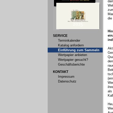
dam
Wel
zum
Man
die
His
ein
SERVICE
ind
Terminkalender
Katalog anfordern
Akt
Einführung zum Sammeln
Ges
Wertpapier anbieten
Qua
Wertpapier gesucht?
den
Geschäftsberichte
rau
Bek
KONTAKT
tsc
Impressum
(ei
Datenschutz
Wer
ihr
als
Kal
Heu
Wer
Aus