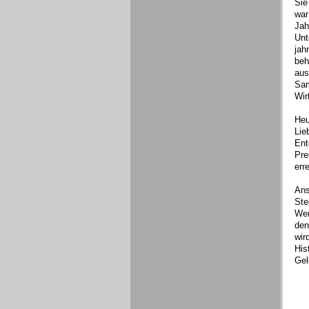
Sie
war
Jah
Unt
jah
beh
aus
Sam
Wir
Heu
Lie
Ent
Pre
erre
Ans
Ste
Wer
den
wir
His
Gel