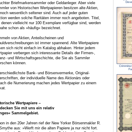
Deve
uchter Briefmarkensammler oder Geldanleger. Aber viele
mler von Historischen Wertpapieren besitzen alte Aktien,
 noch wesentlich seltener sind. Auch auf jeder guten
tion werden solche Raritäten immer noch angeboten. Titel,
 denen vielleicht nur 100 Exemplare verfügbar sind, werden
nahe schon als »häufig« bezeichnet.
meln von Aktien, Anteilscheinen und
uldverschreibungen ist immer spannend. Alte Wertpapiere
sen sich nicht einfach im Katalog abhaken. Hinter jedem
tpapier verbergen sich interessante Details der Firmen-,
anz- und Wirtschaftsgeschichte, die Sie als Sammler
orschen können.
Crimmitsc
Fa
erschiedlichste Bank- und Börsenvermerke, Original-
erschriften, der individuelle Name des Aktionärs oder
fach die Numerierung machen jedes Wertpapier zu einem
kat.
torische Wertpapiere –
decken Sie mit uns ein relativ
nges« Sammelgebiet.
on in den 20er Jahren rief der New Yorker Börsenmakler R.
Smythe aus: »Werft mir die alten Papiere ja nur nicht fort.