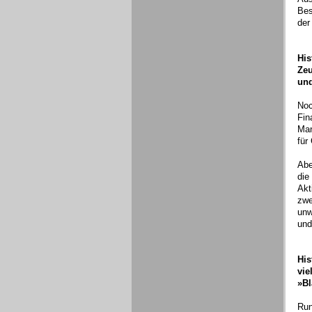
Bes
der
His
Zeu
und
Noc
Fin
Man
für
Abe
die
Akt
zwe
unw
und
His
vie
»Bl
Run