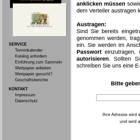
anklicken müssen
sowie
dem Verteiler austragen 
Austragen:
Sind Sie bereits einget
genommen werden, trage
SERVICE
ein. Sie werden im Ansch
Terminkalender
Passwort
einzutragen,
Katalog anfordern
autorisieren
. Sollten S
Einführung zum Sammeln
schreiben Sie uns eine E
Wertpapier anbieten
Wertpapier gesucht?
Geschäftsberichte
Bitte geben
KONTAKT
Impressum
Datenschutz
Ihre Adresse wird 
und wird a