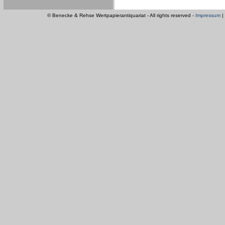
© Benecke & Rehse Wertpapierantiquariat - All rights reserved -
Impressum
|