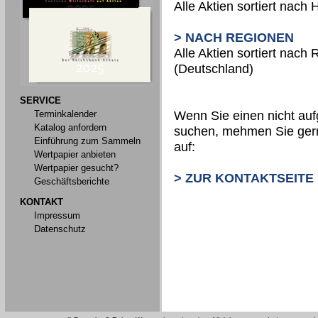
Alle Aktien sortiert nach 
> NACH REGIONEN
Alle Aktien sortiert nach
(Deutschland)
SERVICE
Terminkalender
Wenn Sie einen nicht aufg
Katalog anfordern
suchen, mehmen Sie gern
Einführung zum Sammeln
auf:
Wertpapier anbieten
Wertpapier gesucht?
> ZUR KONTAKTSEITE
Geschäftsberichte
KONTAKT
Impressum
Datenschutz