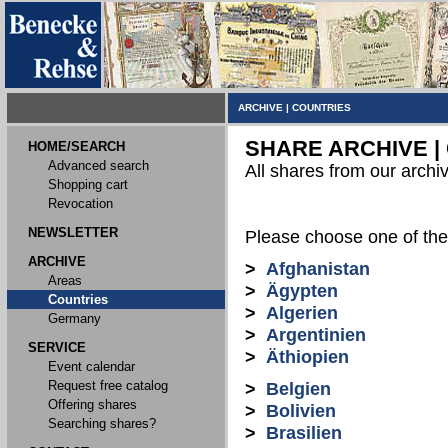
ARCHIVE
|
COUNTRIES
SHARE ARCHIVE |
HOME/SEARCH
Advanced search
All shares from our archi
Shopping cart
Revocation
NEWSLETTER
Please choose one of the 
ARCHIVE
>
Afghanistan
Areas
>
Ägypten
Countries
>
Algerien
Germany
>
Argentinien
SERVICE
>
Äthiopien
Event calendar
Request free catalog
>
Belgien
Offering shares
>
Bolivien
Searching shares?
>
Brasilien