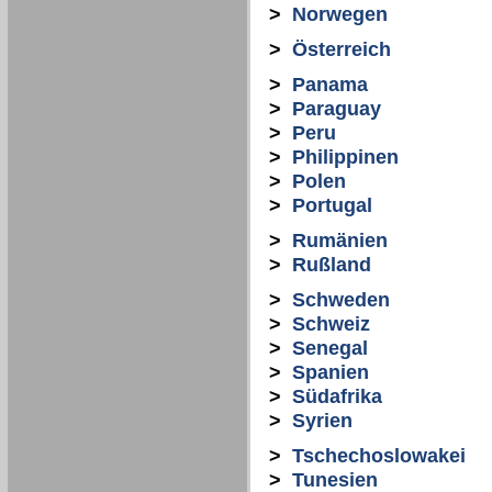
>
Norwegen
>
Österreich
>
Panama
>
Paraguay
>
Peru
>
Philippinen
>
Polen
>
Portugal
>
Rumänien
>
Rußland
>
Schweden
>
Schweiz
>
Senegal
>
Spanien
>
Südafrika
>
Syrien
>
Tschechoslowakei
>
Tunesien