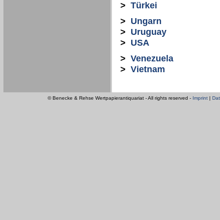
>
Türkei
>
Ungarn
>
Uruguay
>
USA
>
Venezuela
>
Vietnam
© Benecke & Rehse Wertpapierantiquariat - All rights reserved -
Imprint
|
Dat