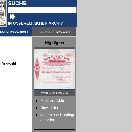
SUCHE
IN UNSEREM AKTIEN-ARCHIV
NKORB
] [
WIDERRUF
]
DEUTSCH
|
ENGLISH
Highlights
re Auswahl
White Star Line Ltd.
Mehr zur Aktie
Newsletter
kostenlose Kataloge
anfordern