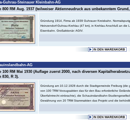
a-Guhrau-Steinauer Kleinbahn-AG
e 800 RM Aug. 1937 (teilweiser Aktienneudruck aus unbekanntem Grund, 
Gründung 1914, Firma ab 1939 Guhrauer Kreisbahn. Normalspurig
Heinzendorf-Guhrau-Krehlau (47 km), in Krehlau Anschluß an die L
Eisenbahn. Großaktionär: AGIV.
auinslandbahn-AG
e 100 RM Mai 1930 (Auflage zuerst 2000, nach diversen Kapitalherabsetz
 830, R 3).
Gründung am 10.12.1928 durch die Stadtgemeinde Freiburg (di
von 100 TRM Vorzugsaktien das für den Bau erforderliche Geländ
Überfahrtrecht einbrachte), die Schauinslandbahn-Studiengesellsc
Gewährung von 20 TRM Stammaktien das Projekt und die behördli