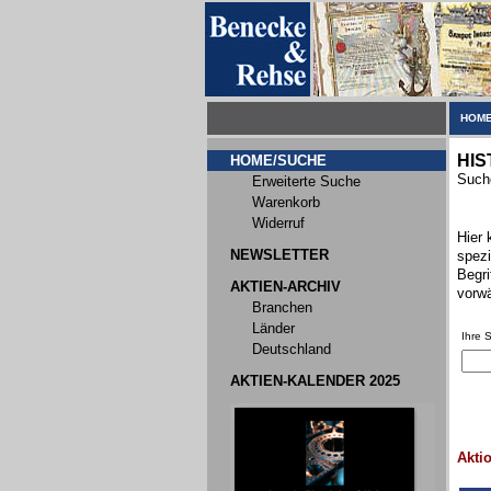
HOME
HIS
HOME/SUCHE
Suche
Erweiterte Suche
Warenkorb
Widerruf
Hier 
NEWSLETTER
spezi
Begri
AKTIEN-ARCHIV
vorwä
Branchen
Länder
Ihre 
Deutschland
AKTIEN-KALENDER 2025
Akti