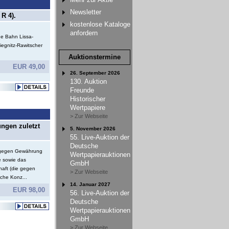
Newsletter
R 4).
kostenlose Kataloge
anfordern
e Bahn Lissa-
iegnitz-Rawitscher
Auktionstermine
EUR 49,00
26. September 2026
130. Auktion
Freunde
Historischer
Wertpapiere
> Zur Webseite
ungen zuletzt
5. November 2026
55. Live-Auktion der
Deutsche
e gegen Gewährung
Wertpapierauktionen
e sowie das
GmbH
haft (die gegen
> Zur Webseite
che Konz...
14. Januar 2027
EUR 98,00
56. Live-Auktion der
Deutsche
Wertpapierauktionen
GmbH
> Zur Webseite