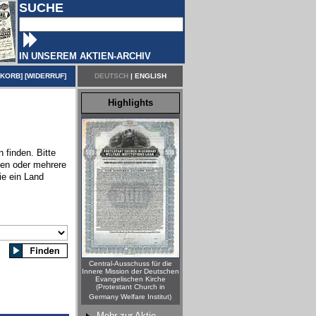
SUCHE
IN UNSEREM AKTIEN-ARCHIV
NKORB
] [
WIDERRUF
]
DEUTSCH
|
ENGLISH
Highlights
 finden. Bitte
nen oder mehrere
ie ein Land
Central-Ausschuss für die
Innere Mission der Deutschen
Evangelischen Kirche
(Protestant Church in
Germany Welfare Institut)
Mehr zur Aktie