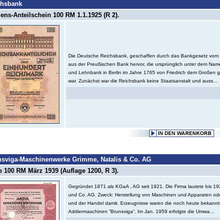
chsbank
ns-Anteilschein 100 RM 1.1.1925 (R 2).
Die Deutsche Reichsbank, geschaffen durch das Bankgesetz vom 
aus der Preußischen Bank hervor, die ursprünglich unter dem Name
und Lehnbank in Berlin im Jahre 1765 von Friedrich dem Großen 
war. Zunächst war die Reichsbank keine Staatsanstalt und auss...
nsviga-Maschinenwerke Grimme, Natalis & Co. AG
e 100 RM März 1939 (Auflage 1200, R 3).
Gegründet 1871 als KGaA , AG seit 1921. Die Firma lautete bis 19
und Co. AG. Zweck: Herstellung von Maschinen und Apparaten ode
und der Handel damit. Erzeugnisse waren die noch heute bekann
Addiermaschinen “Brunsviga”. Im Jan. 1959 erfolgte die Umwa...