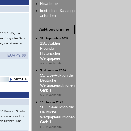
Newsletter
kostenlose Kataloge
anfordern
Auktionstermine
14.3.1875, ging
n Königliche Giro-
26. September 2026
130. Auktion
gegründet worden
Freunde
Historischer
EUR 49,00
Wertpapiere
> Zur Webseite
5. November 2026
55. Live-Auktion der
Deutsche
Wertpapierauktionen
GmbH
> Zur Webseite
14. Januar 2027
56. Live-Auktion der
27 Grimme, Natalis
Deutsche
r Teilen derselben
Wertpapierauktionen
ten Rechen- und
GmbH
> Zur Webseite