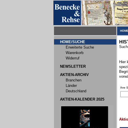
HOME
HIS
HOME/SUCHE
Suche
Erweiterte Suche
Warenkorb
Widerruf
Hier 
NEWSLETTER
spezi
Begri
AKTIEN-ARCHIV
vorwä
Branchen
Länder
Ihre 
Deutschland
AKTIEN-KALENDER 2025
Akti