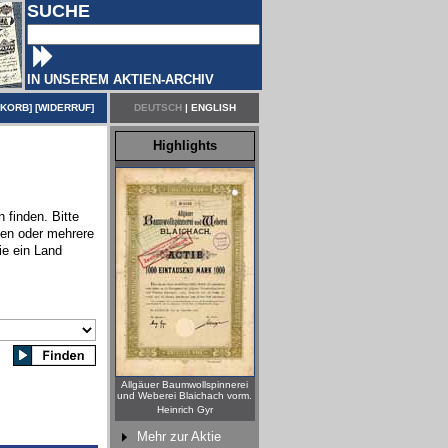
SUCHE
IN UNSEREM AKTIEN-ARCHIV
NKORB
] [
WIDERRUF
]
DEUTSCH
|
ENGLISH
Highlights
 finden. Bitte
nen oder mehrere
ie ein Land
Allgäuer Baumwollspinnerei
und Weberei Blaichach vorm.
Heinrich Gyr
Mehr zur Aktie