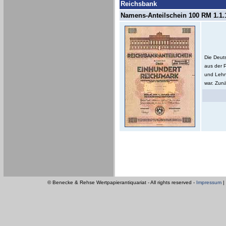
Reichsbank
Namens-Anteilschein 100 RM 1.1.1
Die Deut
aus der 
und Lehn
war. Zunä
© Benecke & Rehse Wertpapierantiquariat - All rights reserved -
Impressum
|