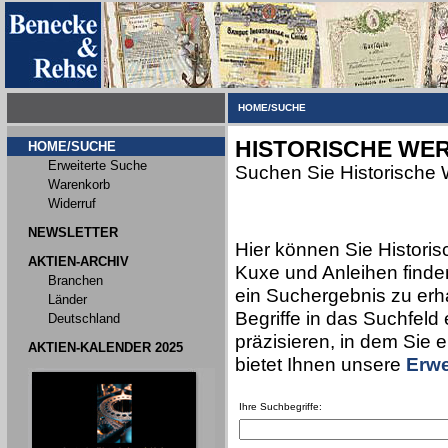
HOME/SUCHE
HISTORISCHE WER
HOME/SUCHE
Erweiterte Suche
Suchen Sie Historische 
Warenkorb
Widerruf
NEWSLETTER
Hier können Sie Historis
AKTIEN-ARCHIV
Kuxe und Anleihen finden
Branchen
ein Suchergebnis zu erha
Länder
Begriffe in das Suchfeld
Deutschland
präzisieren, in dem Sie 
AKTIEN-KALENDER 2025
bietet Ihnen unsere
Erwe
Ihre Suchbegriffe: