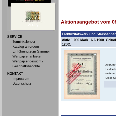
Aktionsangebot vom 08
Elektrizitätswerk und Strassenb
SERVICE
Aktie 1.000 Mark 16.6.1900. Gründ
Terminkalender
1250).
Katalog anfordern
Einführung zum Sammeln
Wertpapier anbieten
Wertpapier gesucht?
Gegründe
Geschäftsberichte
Elektriz
KONTAKT
auch der 
(Diese Ge
Impressum
Datenschutz