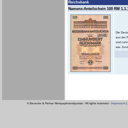
Reichsbank
Namens-Anteilschein 100 RM 1.1.1
Die Deut
aus der 
und Lehn
war. Zunä
© Benecke & Rehse Wertpapierantiquariat - All rights reserved -
Impressum
|