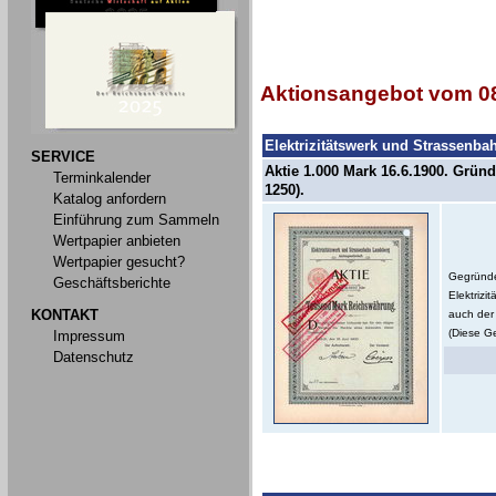
Aktionsangebot vom 08
Elektrizitätswerk und Strassenb
SERVICE
Aktie 1.000 Mark 16.6.1900. Gründ
Terminkalender
1250).
Katalog anfordern
Einführung zum Sammeln
Wertpapier anbieten
Wertpapier gesucht?
Gegründe
Geschäftsberichte
Elektriz
KONTAKT
auch der 
(Diese Ge
Impressum
Datenschutz