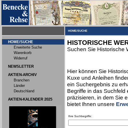
HOME/SUCHE
HISTORISCHE WER
HOME/SUCHE
Erweiterte Suche
Suchen Sie Historische 
Warenkorb
Widerruf
NEWSLETTER
Hier können Sie Historis
AKTIEN-ARCHIV
Kuxe und Anleihen finden
Branchen
ein Suchergebnis zu erha
Länder
Begriffe in das Suchfeld
Deutschland
präzisieren, in dem Sie 
AKTIEN-KALENDER 2025
bietet Ihnen unsere
Erwe
Ihre Suchbegriffe: