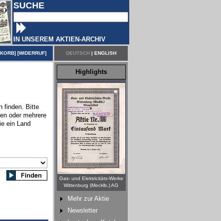
SUCHE
IN UNSEREM AKTIEN-ARCHIV
NKORB
] [
WIDERRUF
]
DEUTSCH
|
ENGLISH
Highlights
 finden. Bitte
nen oder mehrere
ie ein Land
Gas- und Elektricitäts-Werke
Wittenburg (Mecklb.) AG
Mehr zur Aktie
Newsletter