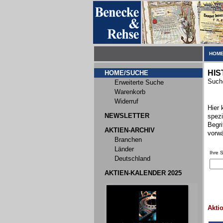
HOME
HIS
HOME/SUCHE
Suche
Erweiterte Suche
Warenkorb
Widerruf
Hier 
NEWSLETTER
spezi
Begri
AKTIEN-ARCHIV
vorwä
Branchen
Länder
Ihre 
Deutschland
AKTIEN-KALENDER 2025
Akti