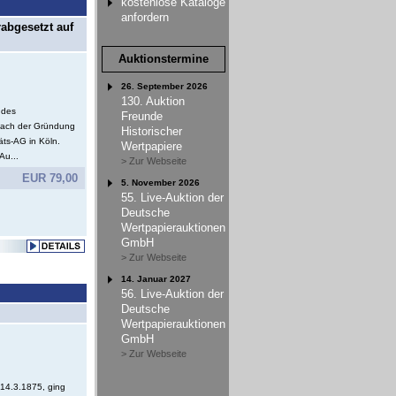
kostenlose Kataloge
anfordern
rabgesetzt auf
Auktionstermine
26. September 2026
130. Auktion
 des
Freunde
 nach der Gründung
Historischer
äts-AG in Köln.
Wertpapiere
Au...
> Zur Webseite
EUR 79,00
5. November 2026
55. Live-Auktion der
Deutsche
Wertpapierauktionen
GmbH
> Zur Webseite
14. Januar 2027
56. Live-Auktion der
Deutsche
Wertpapierauktionen
GmbH
> Zur Webseite
14.3.1875, ging