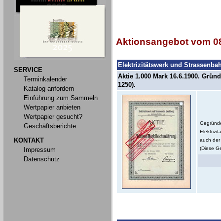
Aktionsangebot vom 08
Elektrizitätswerk und Strassenb
SERVICE
Aktie 1.000 Mark 16.6.1900. Gründ
Terminkalender
1250).
Katalog anfordern
Einführung zum Sammeln
Wertpapier anbieten
Wertpapier gesucht?
Gegründe
Geschäftsberichte
Elektriz
KONTAKT
auch der 
(Diese Ge
Impressum
Datenschutz