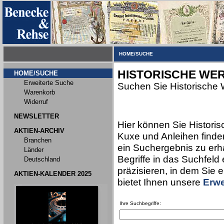
HOME/SUCHE
HISTORISCHE WER
HOME/SUCHE
Erweiterte Suche
Suchen Sie Historische 
Warenkorb
Widerruf
NEWSLETTER
Hier können Sie Historis
AKTIEN-ARCHIV
Kuxe und Anleihen finden
Branchen
ein Suchergebnis zu erha
Länder
Begriffe in das Suchfeld
Deutschland
präzisieren, in dem Sie 
AKTIEN-KALENDER 2025
bietet Ihnen unsere
Erwe
Ihre Suchbegriffe: