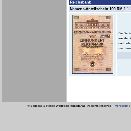
Reichsbank
Namens-Anteilschein 100 RM 1.1.1
Die Deut
aus der 
und Lehn
war. Zunä
© Benecke & Rehse Wertpapierantiquariat - All rights reserved -
Impressum
|