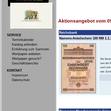
Aktionsangebot vom 09
Reichsbank
SERVICE
Namens-Anteilschein 100 RM 1.1.1
Terminkalender
Katalog anfordern
Einführung zum Sammeln
Wertpapier anbieten
Wertpapier gesucht?
Die Deut
Geschäftsberichte
aus der 
und Lehn
KONTAKT
war. Zunä
Impressum
Datenschutz