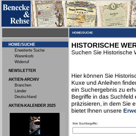
HOME/SUCHE
HISTORISCHE WER
HOME/SUCHE
Erweiterte Suche
Suchen Sie Historische 
Warenkorb
Widerruf
NEWSLETTER
Hier können Sie Historis
AKTIEN-ARCHIV
Kuxe und Anleihen finden
Branchen
ein Suchergebnis zu erha
Länder
Begriffe in das Suchfeld
Deutschland
präzisieren, in dem Sie 
AKTIEN-KALENDER 2025
bietet Ihnen unsere
Erwe
Ihre Suchbegriffe: