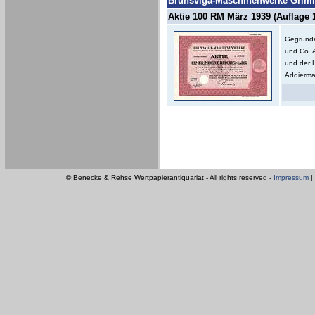
Brunsviga-Maschinenwerke Grimm
Aktie 100 RM März 1939 (Auflage 1
Gegründe
und Co. 
und der 
Addierma
© Benecke & Rehse Wertpapierantiquariat - All rights reserved -
Impressum
|