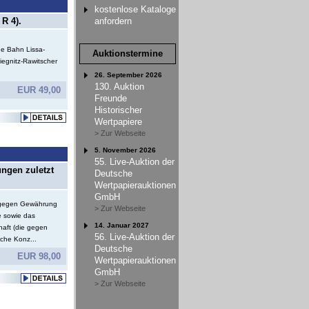
kostenlose Kataloge
R 4).
anfordern
e Bahn Lissa-
Auktionstermine
iegnitz-Rawitscher
26. September 2026
130. Auktion
EUR 49,00
Freunde
Historischer
Wertpapiere
> Zur Webseite
5. November 2026
55. Live-Auktion der
ungen zuletzt
Deutsche
Wertpapierauktionen
GmbH
e gegen Gewährung
> Zur Webseite
e sowie das
14. Januar 2027
haft (die gegen
56. Live-Auktion der
che Konz...
Deutsche
EUR 98,00
Wertpapierauktionen
GmbH
> Zur Webseite