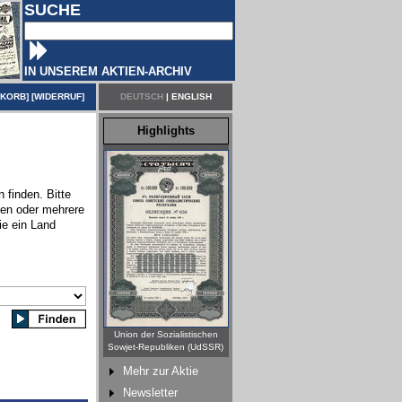
SUCHE
IN UNSEREM AKTIEN-ARCHIV
NKORB
] [
WIDERRUF
]
DEUTSCH
|
ENGLISH
Highlights
 finden. Bitte
nen oder mehrere
ie ein Land
Union der Sozialistischen
Sowjet-Republiken (UdSSR)
Mehr zur Aktie
Newsletter