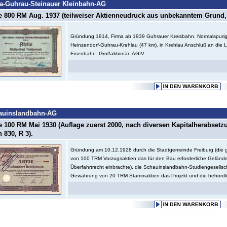
a-Guhrau-Steinauer Kleinbahn-AG
e 800 RM Aug. 1937 (teilweiser Aktienneudruck aus unbekanntem Grund, 
Gründung 1914, Firma ab 1939 Guhrauer Kreisbahn. Normalspurig
Heinzendorf-Guhrau-Krehlau (47 km), in Krehlau Anschluß an die L
Eisenbahn. Großaktionär: AGIV.
auinslandbahn-AG
e 100 RM Mai 1930 (Auflage zuerst 2000, nach diversen Kapitalherabsetz
 830, R 3).
Gründung am 10.12.1928 durch die Stadtgemeinde Freiburg (di
von 100 TRM Vorzugsaktien das für den Bau erforderliche Geländ
Überfahrtrecht einbrachte), die Schauinslandbahn-Studiengesellsc
Gewährung von 20 TRM Stammaktien das Projekt und die behördli