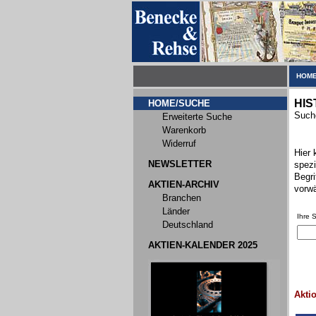
HOME
HIS
HOME/SUCHE
Suche
Erweiterte Suche
Warenkorb
Widerruf
Hier 
NEWSLETTER
spezi
Begri
AKTIEN-ARCHIV
vorwä
Branchen
Länder
Ihre 
Deutschland
AKTIEN-KALENDER 2025
Akti