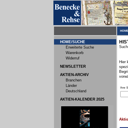
HOME
HIS
HOME/SUCHE
Suche
Erweiterte Suche
Warenkorb
Widerruf
Hier 
NEWSLETTER
spezi
Begri
AKTIEN-ARCHIV
vorwä
Branchen
Länder
Ihre 
Deutschland
AKTIEN-KALENDER 2025
Akti