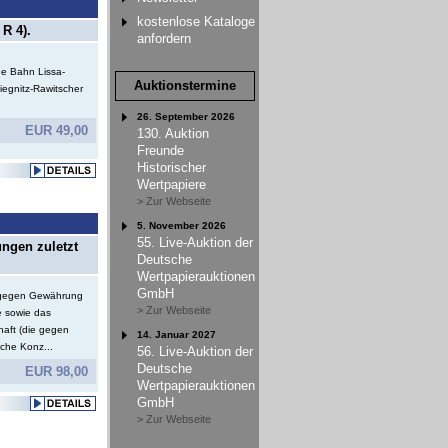
kostenlose Kataloge
R 4).
anfordern
e Bahn Lissa-
Auktionstermine
iegnitz-Rawitscher
26. September 2026
EUR 49,00
130. Auktion
Freunde
Historischer
Wertpapiere
> Zur Webseite
5. November 2026
55. Live-Auktion der
ungen zuletzt
Deutsche
Wertpapierauktionen
GmbH
e gegen Gewährung
> Zur Webseite
e sowie das
haft (die gegen
14. Januar 2027
che Konz...
56. Live-Auktion der
Deutsche
EUR 98,00
Wertpapierauktionen
GmbH
> Zur Webseite