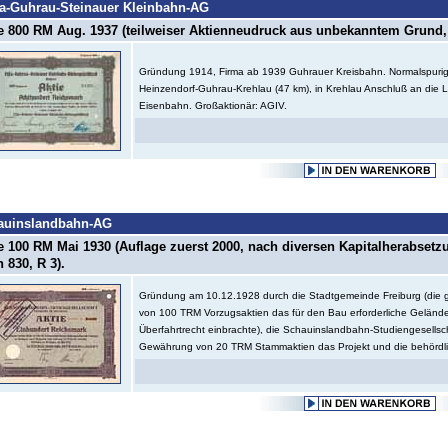
a-Guhrau-Steinauer Kleinbahn-AG
e 800 RM Aug. 1937 (teilweiser Aktienneudruck aus unbekanntem Grund, 
Gründung 1914, Firma ab 1939 Guhrauer Kreisbahn. Normalspurig
Heinzendorf-Guhrau-Krehlau (47 km), in Krehlau Anschluß an die L
Eisenbahn. Großaktionär: AGIV.
auinslandbahn-AG
e 100 RM Mai 1930 (Auflage zuerst 2000, nach diversen Kapitalherabsetz
 830, R 3).
Gründung am 10.12.1928 durch die Stadtgemeinde Freiburg (di
von 100 TRM Vorzugsaktien das für den Bau erforderliche Geländ
Überfahrtrecht einbrachte), die Schauinslandbahn-Studiengesellsc
Gewährung von 20 TRM Stammaktien das Projekt und die behördli