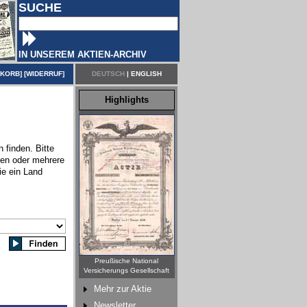
SUCHE
IN UNSEREM AKTIEN-ARCHIV
NKORB
] [
WIDERRUF
]
DEUTSCH
|
ENGLISH
Highlights
 finden. Bitte
nen oder mehrere
ie ein Land
Preußische National
Versicherungs Gesellschaft
Mehr zur Aktie
Newsletter