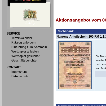
Aktionsangebot vom 06
Reichsbank
SERVICE
Namens-Anteilschein 100 RM 1.1.1
Terminkalender
Katalog anfordern
Einführung zum Sammeln
Wertpapier anbieten
Wertpapier gesucht?
Die Deut
Geschäftsberichte
aus der 
und Lehn
KONTAKT
war. Zunä
Impressum
Datenschutz