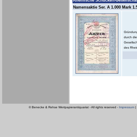
Rheinische Schuckert-Gesellschaft
Namensaktie Ser. A 1.000 Mark 1.5
Gründung 
durch die
Gesellsc
des Rhein
© Benecke & Rehse Wertpapierantiquariat - All rights reserved -
Impressum
|