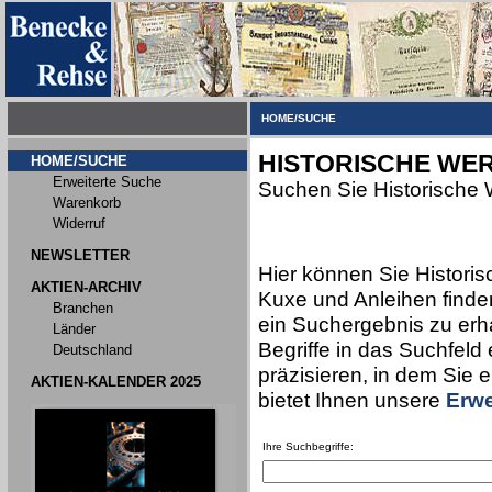
HOME/SUCHE
HISTORISCHE WER
HOME/SUCHE
Erweiterte Suche
Suchen Sie Historische 
Warenkorb
Widerruf
NEWSLETTER
Hier können Sie Historis
AKTIEN-ARCHIV
Kuxe und Anleihen finden
Branchen
ein Suchergebnis zu erha
Länder
Begriffe in das Suchfeld
Deutschland
präzisieren, in dem Sie 
AKTIEN-KALENDER 2025
bietet Ihnen unsere
Erwe
Ihre Suchbegriffe: