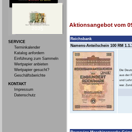
Aktionsangebot vom 09
Reichsbank
SERVICE
Namens-Anteilschein 100 RM 1.1.1
Terminkalender
Katalog anfordern
Einführung zum Sammeln
Wertpapier anbieten
Wertpapier gesucht?
Die Deut
Geschäftsberichte
aus der 
und Lehn
KONTAKT
war. Zunä
Impressum
Datenschutz