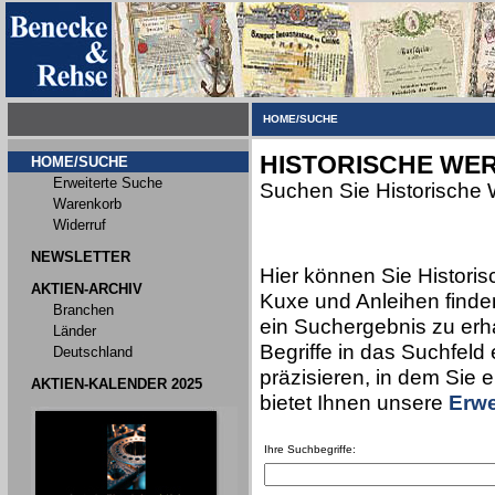
HOME/SUCHE
HISTORISCHE WER
HOME/SUCHE
Erweiterte Suche
Suchen Sie Historische 
Warenkorb
Widerruf
NEWSLETTER
Hier können Sie Historis
AKTIEN-ARCHIV
Kuxe und Anleihen finden
Branchen
ein Suchergebnis zu erha
Länder
Begriffe in das Suchfeld
Deutschland
präzisieren, in dem Sie 
AKTIEN-KALENDER 2025
bietet Ihnen unsere
Erwe
Ihre Suchbegriffe: