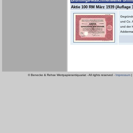
Brunsviga-Maschinenwerke Grimm
Aktie 100 RM März 1939 (Auflage 1
Gegründe
und Co. 
und der 
Addierma
© Benecke & Rehse Wertpapierantiquariat - All rights reserved -
Impressum
|