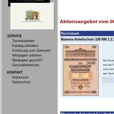
Aktionsangebot vom 06
Reichsbank
SERVICE
Namens-Anteilschein 100 RM 1.1.1
Terminkalender
Katalog anfordern
Einführung zum Sammeln
Wertpapier anbieten
Wertpapier gesucht?
Die Deut
Geschäftsberichte
aus der 
und Lehn
KONTAKT
war. Zunä
Impressum
Datenschutz