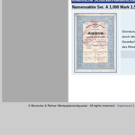
Rheinische Schuckert-Gesellschaft
Namensaktie Ser. A 1.000 Mark 1.5
Gründung 
durch die
Gesellsc
des Rhein
© Benecke & Rehse Wertpapierantiquariat - All rights reserved -
Impressum
|