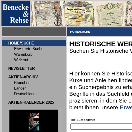
HOME/SUCHE
HISTORISCHE WER
HOME/SUCHE
Erweiterte Suche
Suchen Sie Historische 
Warenkorb
Widerruf
NEWSLETTER
Hier können Sie Historis
AKTIEN-ARCHIV
Kuxe und Anleihen finden
Branchen
ein Suchergebnis zu erha
Länder
Begriffe in das Suchfeld
Deutschland
präzisieren, in dem Sie 
AKTIEN-KALENDER 2025
bietet Ihnen unsere
Erwe
Ihre Suchbegriffe: