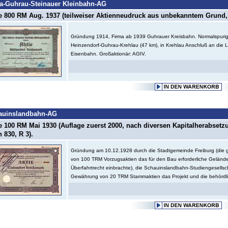
a-Guhrau-Steinauer Kleinbahn-AG
e 800 RM Aug. 1937 (teilweiser Aktienneudruck aus unbekanntem Grund, 
Gründung 1914, Firma ab 1939 Guhrauer Kreisbahn. Normalspurig
Heinzendorf-Guhrau-Krehlau (47 km), in Krehlau Anschluß an die L
Eisenbahn. Großaktionär: AGIV.
auinslandbahn-AG
e 100 RM Mai 1930 (Auflage zuerst 2000, nach diversen Kapitalherabsetz
 830, R 3).
Gründung am 10.12.1928 durch die Stadtgemeinde Freiburg (di
von 100 TRM Vorzugsaktien das für den Bau erforderliche Geländ
Überfahrtrecht einbrachte), die Schauinslandbahn-Studiengesellsc
Gewährung von 20 TRM Stammaktien das Projekt und die behördli