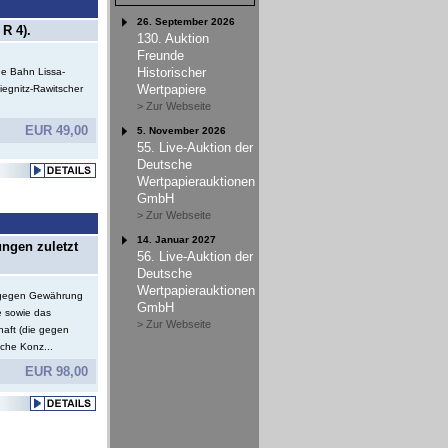
26. September 2026
R 4).
130. Auktion
Freunde
Historischer
e Bahn Lissa-
Wertpapiere
iegnitz-Rawitscher
> Zur Webseite
EUR 49,00
5. November 2026
55. Live-Auktion der
Deutsche
Wertpapierauktionen
GmbH
> Zur Webseite
14. Januar 2027
ungen zuletzt
56. Live-Auktion der
Deutsche
Wertpapierauktionen
e gegen Gewährung
GmbH
e sowie das
> Zur Webseite
haft (die gegen
che Konz...
EUR 98,00