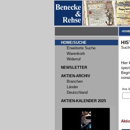
HOME
HIS
HOME/SUCHE
Suche
Erweiterte Suche
Warenkorb
Widerruf
Hier 
NEWSLETTER
spezi
Begri
AKTIEN-ARCHIV
vorwä
Branchen
Länder
Ihre 
Deutschland
AKTIEN-KALENDER 2025
Akti