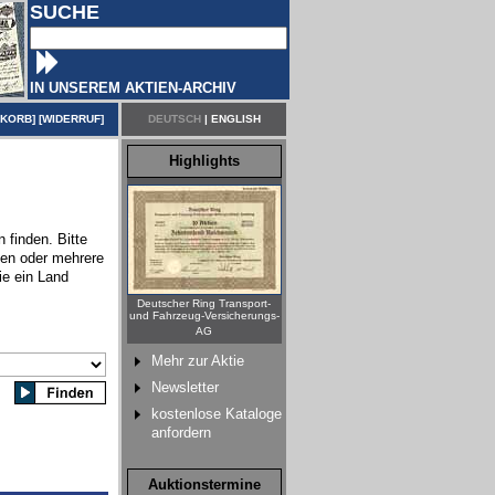
SUCHE
IN UNSEREM AKTIEN-ARCHIV
NKORB
] [
WIDERRUF
]
DEUTSCH
|
ENGLISH
Highlights
 finden. Bitte
nen oder mehrere
ie ein Land
Deutscher Ring Transport-
und Fahrzeug-Versicherungs-
AG
Mehr zur Aktie
Newsletter
kostenlose Kataloge
anfordern
Auktionstermine