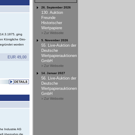
26. September 2026
130. Auktion
Freunde
Historischer
Wertpapiere
> Zur Webseite
14.3.1875, ging
n Königliche Giro-
5. November 2026
gegründet worden
55. Live-Auktion der
Deutsche
Wertpapierauktionen
EUR 49,00
GmbH
> Zur Webseite
14. Januar 2027
56. Live-Auktion der
Deutsche
Wertpapierauktionen
GmbH
> Zur Webseite
he Industrie AG
nell übernahm die