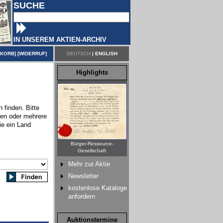
SUCHE
IN UNSEREM AKTIEN-ARCHIV
NKORB
] [
WIDERRUF
]
DEUTSCH
|
ENGLISH
Highlights
 finden. Bitte
nen oder mehrere
ie ein Land
Bürger-Ressource-
Gesellschaft
Mehr zur Aktie
Newsletter
kostenlose Kataloge
anfordern
Auktionstermine