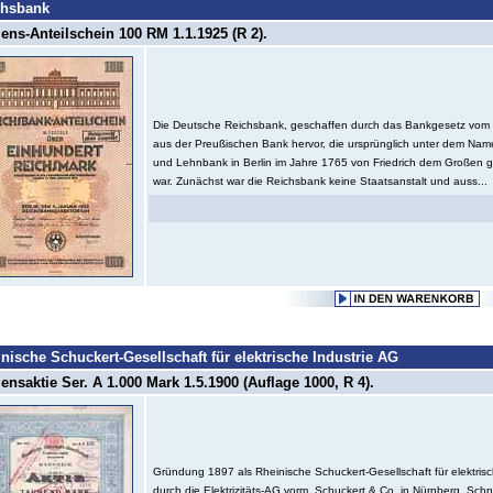
chsbank
ns-Anteilschein 100 RM 1.1.1925 (R 2).
Die Deutsche Reichsbank, geschaffen durch das Bankgesetz vom 
aus der Preußischen Bank hervor, die ursprünglich unter dem Name
und Lehnbank in Berlin im Jahre 1765 von Friedrich dem Großen 
war. Zunächst war die Reichsbank keine Staatsanstalt und auss...
nische Schuckert-Gesellschaft für elektrische Industrie AG
nsaktie Ser. A 1.000 Mark 1.5.1900 (Auflage 1000, R 4).
Gründung 1897 als Rheinische Schuckert-Gesellschaft für elektrisc
durch die Elektrizitäts-AG vorm. Schuckert & Co. in Nürnberg. Sch