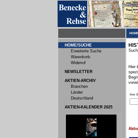
HOME
HIS
HOME/SUCHE
Suche
Erweiterte Suche
Warenkorb
Widerruf
Hier 
NEWSLETTER
spezi
Begri
AKTIEN-ARCHIV
vorwä
Branchen
Länder
Ihre 
Deutschland
AKTIEN-KALENDER 2025
Akti