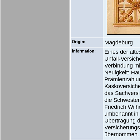
Origin:
Magdeburg
Information:
Eines der äl
Unfall-Versich
Verbindung mi
Neuigkeit: Ha
Prämienzahlun
Kaskoversiche
das Sachversi
die Schwester
Friedrich Wil
umbenannt in
Übertragung d
Versicherungs
übernommen.