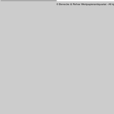
© Benecke & Rehse Wertpapierantiquariat - All ri