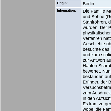
Origin:
Berlin
Information:
Die Familie 
und Söhne (Re
Stahlröhren, d
wurden. Der Pr
physikalische
Verfahren hatt
Geschichte übe
besuchte das 
und kam schlie
zur Antwort au
Haufen Schrott
bewertet. Nun
bestanden auf
Erfinder, der
Versuchsbetri
zum Ausdruck 
in den Aufsic
Es kam zu geri
wobei die Fam