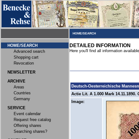
HOME/SEARCH
DETAILED INFORMATION
HOME/SEARCH
Here you'll find all information available
Advanced search
Shopping cart
Revocation
NEWSLETTER
ARCHIVE
Deutsch-Oesterreichische Mannes
Areas
Countries
Actie Lit. A 1.000 Mark 14.11.1890
Germany
Image:
SERVICE
Event calendar
Request free catalog
Offering shares
Searching shares?