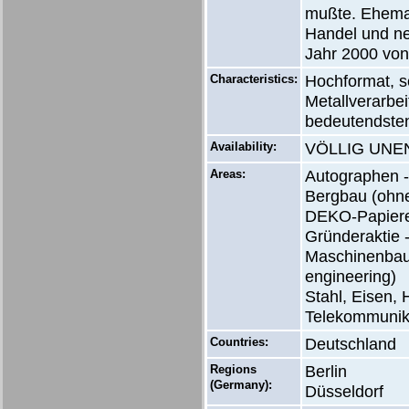
mußte. Ehemal
Handel und ne
Jahr 2000 von
Characteristics:
Hochformat, s
Metallverarbe
bedeutendsten
Availability:
VÖLLIG UNENT
Areas:
Autographen -
Bergbau (ohne 
DEKO-Papiere 
Gründeraktie 
Maschinenbau 
engineering)
Stahl, Eisen, 
Telekommunika
Countries:
Deutschland
Regions
Berlin
(Germany):
Düsseldorf