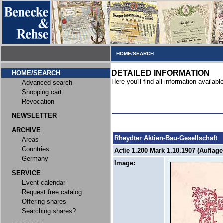
HOME/SEARCH
DETAILED INFORMATION
HOME/SEARCH
Here you'll find all information available
Advanced search
Shopping cart
Revocation
NEWSLETTER
ARCHIVE
Rheydter Aktien-Bau-Gesellschaft
Areas
Countries
Actie 1.200 Mark 1.10.1907 (Auflag
Germany
Image:
SERVICE
Event calendar
Request free catalog
Offering shares
Searching shares?