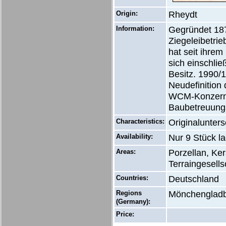
Origin:
Rheydt
Information:
Gegründet 18
Ziegeleibetri
hat seit ihre
sich einschli
Besitz. 1990/
Neudefinition
WCM-Konzern.
Baubetreuungs
Characteristics:
Originalunters
Availability:
Nur 9 Stück l
Areas:
Porzellan, Ker
Terraingesells
Countries:
Deutschland
Regions
Mönchengladb
(Germany):
Price: