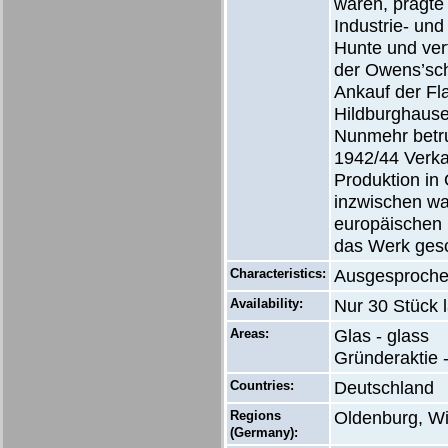
waren, prägte
Industrie- und
Hunte und ver
der Owens’sch
Ankauf der Fl
Hildburghause
Nunmehr betru
1942/44 Verka
Produktion in
inzwischen wa
europäischen
das Werk ges
Characteristics:
Ausgesproche
Availability:
Nur 30 Stück 
Areas:
Glas - glass
Gründeraktie 
Countries:
Deutschland
Regions
Oldenburg, W
(Germany):