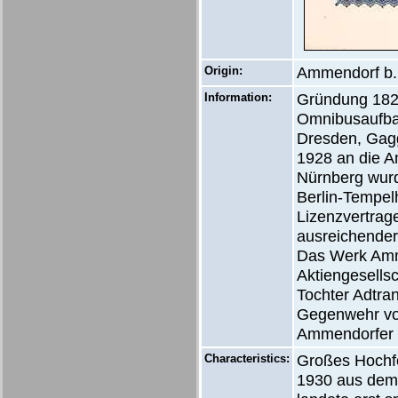
Origin:
Ammendorf b. 
Information:
Gründung 182
Omnibusaufbau
Dresden, Gag
1928 an die Am
Nürnberg wurd
Berlin-Tempel
Lizenzvertrag
ausreichender
Das Werk Amm
Aktiengesells
Tochter Adtra
Gegenwehr von
Ammendorfer 
Characteristics:
Großes Hochfo
1930 aus dem