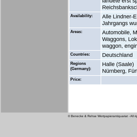
landete erst s
Reichsbanksc
Availability:
Alle Lindner-
Jahrgangs wur
Areas:
Automobile, M
Waggons, Loko
waggon, engine,
Countries:
Deutschland
Regions
Halle (Saale)
(Germany):
Nürnberg, Für
Price:
© Benecke & Rehse Wertpapierantiquariat - All ri