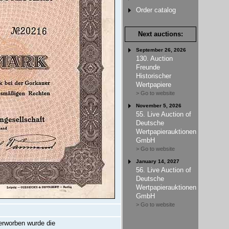
Order catalog
Next auctions:
September 26, 2026
130. Auction
Freunde
Historischer
Wertpapiere
> Go to website
November 5, 2026
55. Live Auction of
Deutsche
Wertpapierauktionen
GmbH
> Go to website
January 14, 2027
56. Live Auction of
Deutsche
Wertpapierauktionen
GmbH
> Go to website
erworben wurde die