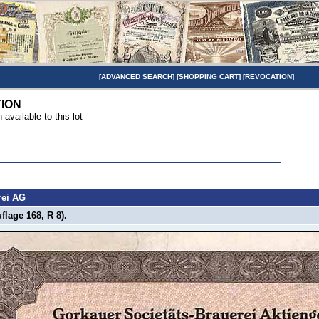
[
ADVANCED SEARCH
] [
SHOPPING CART
] [
REVOCATION
]
TION
n available to this lot
rei AG
flage 168, R 8).