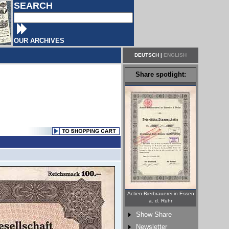
SEARCH
OUR ARCHIVES
DEUTSCH
|
ENGLISH
Share spotlight:
Actien-Bierbrauerei in Essen
a. d. Ruhr
Show Share
Newsletter