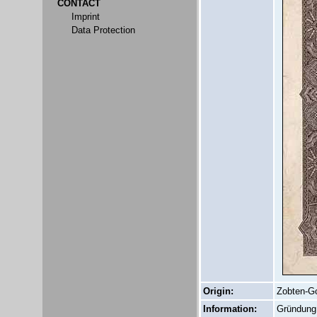
CONTACT
Imprint
Data Protection
Origin:
Zobten-G
Information:
Gründung 