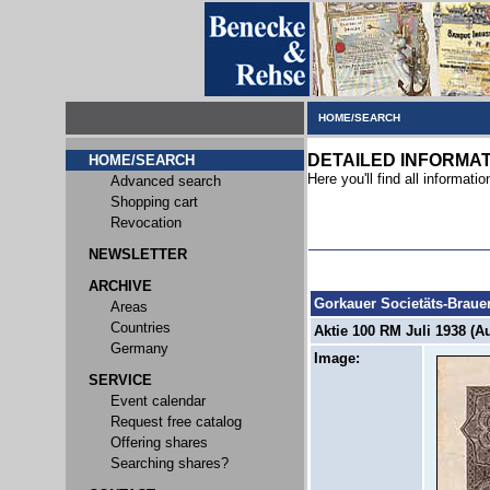
HOME/SEARCH
DETAILED INFORMA
HOME/SEARCH
Here you'll find all informatio
Advanced search
Shopping cart
Revocation
NEWSLETTER
ARCHIVE
Gorkauer Societäts-Braue
Areas
Countries
Aktie 100 RM Juli 1938 (Au
Germany
Image:
SERVICE
Event calendar
Request free catalog
Offering shares
Searching shares?