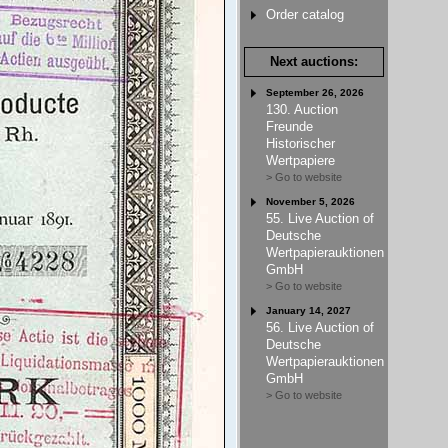
Order catalog
Next auctions:
September 26, 2026
130. Auction
Freunde
Historischer
Wertpapiere
> Go to website
November 5, 2026
55. Live Auction of
Deutsche
Wertpapierauktionen
GmbH
> Go to website
January 14, 2027
56. Live Auction of
Deutsche
Wertpapierauktionen
GmbH
> Go to website