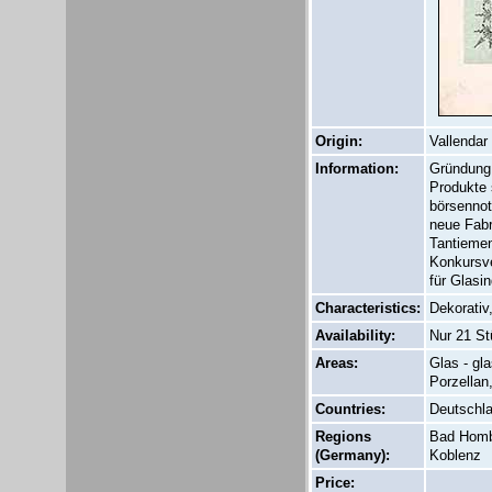
Origin:
Vallendar
Information:
Gründung 
Produkte 
börsennot
neue Fabr
Tantiemen
Konkursve
für Glasi
Characteristics:
Dekorativ,
Availability:
Nur 21 St
Areas:
Glas - gl
Porzellan
Countries:
Deutschl
Regions
Bad Hom
(Germany):
Koblenz
Price: