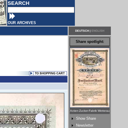
SEARCH
OUR ARCHIVES
DEUTSCH
|
ENGLISH
Share spotlight:
Actien-Zucker-Fabrik Wetterau
Show Share
Newsletter