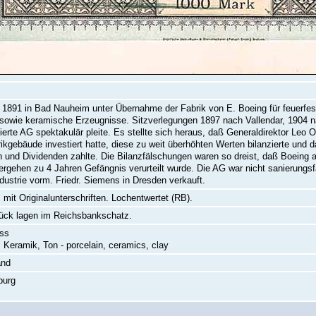
1891 in Bad Nauheim unter Übernahme der Fabrik von E. Boeing für feuerfe
sowie keramische Erzeugnisse. Sitzverlegungen 1897 nach Vallendar, 1904 nac
ierte AG spektakulär pleite. Es stellte sich heraus, daß Generaldirektor Leo 
ikgebäude investiert hatte, diese zu weit überhöhten Werten bilanzierte und
 und Dividenden zahlte. Die Bilanzfälschungen waren so dreist, daß Boeing
rgehen zu 4 Jahren Gefängnis verurteilt wurde. Die AG war nicht sanierungs
ndustrie vorm. Friedr. Siemens in Dresden verkauft.
 mit Originalunterschriften. Lochentwertet (RB).
ück lagen im Reichsbankschatz.
ass
, Keramik, Ton - porcelain, ceramics, clay
and
burg