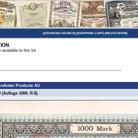
[
ADVANCED SEARCH
] [
SHOPPING CART
] [
REVOCATION
]
TION
n available to this lot
urefester Producte AG
 (Auflage 1000, R 8).