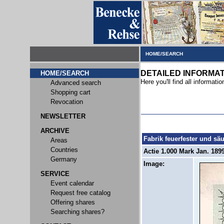
HOME/SEARCH
DETAILED INFORMA
HOME/SEARCH
Here you'll find all informatio
Advanced search
Shopping cart
Revocation
NEWSLETTER
ARCHIVE
Fabrik feuerfester und sä
Areas
Countries
Actie 1.000 Mark Jan. 1899
Germany
Image:
SERVICE
Event calendar
Request free catalog
Offering shares
Searching shares?