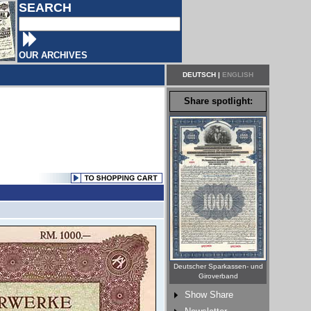
SEARCH
OUR ARCHIVES
DEUTSCH
|
ENGLISH
Share spotlight:
Deutscher Sparkassen- und
Giroverband
Show Share