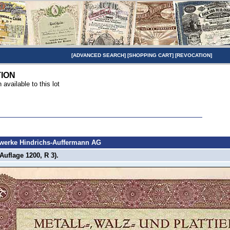
[
ADVANCED SEARCH
] [
SHOPPING CART
] [
REVOCATION
]
TION
n available to this lot
erwerke Hindrichs-Auffermann AG
Auflage 1200, R 3).