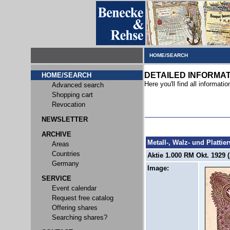
HOME/SEARCH
DETAILED INFORMA
HOME/SEARCH
Here you'll find all informatio
Advanced search
Shopping cart
Revocation
NEWSLETTER
ARCHIVE
Metall-, Walz- und Platti
Areas
Countries
Aktie 1.000 RM Okt. 1929 (
Germany
Image:
SERVICE
Event calendar
Request free catalog
Offering shares
Searching shares?