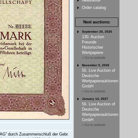
Newsletter
Order catalog
Next auctions:
September 26, 2026
130. Auction
Freunde
Historischer
Wertpapiere
> Go to website
November 5, 2026
55. Live Auction of
Deutsche
Wertpapierauktionen
GmbH
> Go to website
January 14, 2027
56. Live Auction of
Deutsche
Wertpapierauktionen
GmbH
> Go to website
n AG” durch Zusammenschluß der Gebr.