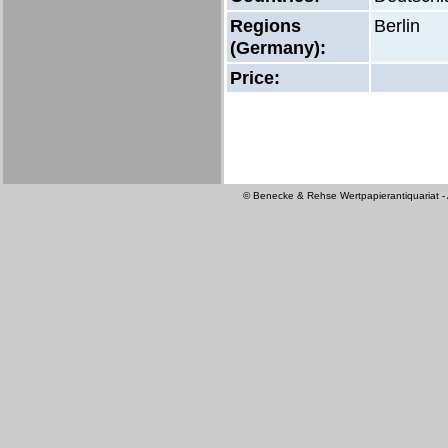
Regions
Berlin
(Germany):
Price:
© Benecke & Rehse Wertpapierantiquariat - A