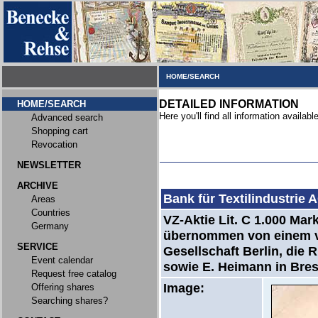
HOME/SEARCH
DETAILED INFORMATION
HOME/SEARCH
Here you'll find all information available
Advanced search
Shopping cart
Revocation
NEWSLETTER
ARCHIVE
Bank für Textilindustrie 
Areas
Countries
VZ-Aktie Lit. C 1.000 Ma
Germany
übernommen von einem vo
SERVICE
Gesellschaft Berlin, die
Event calendar
sowie E. Heimann in Bres
Request free catalog
Image:
Offering shares
Searching shares?