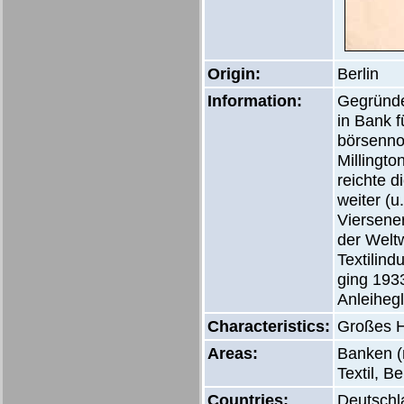
Origin:
Berlin
Information:
Gegründe
in Bank f
börsenno
Millingt
reichte 
weiter (u
Viersene
der Welt
Textilind
ging 193
Anleiheg
Characteristics:
Großes 
Areas:
Banken (n
Textil, B
Countries:
Deutschl