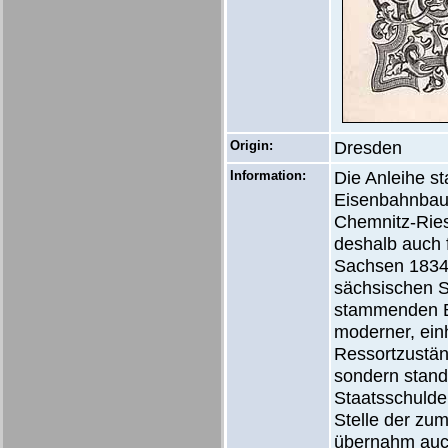
Origin:
Dresden
Information:
Die Anleihe st
Eisenbahnbau
Chemnitz-Ries
deshalb auch 
Sachsen 1834 
sächsischen S
stammenden Be
moderner, einh
Ressortzuständ
sondern stand
Staatsschulden
Stelle der zu
übernahm auch