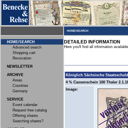
HOME/SEARCH
DETAILED INFORMATION
HOME/SEARCH
Here you'll find all information available
Advanced search
Shopping cart
Revocation
NEWSLETTER
ARCHIVE
Königlich Sächsische Staatsschul
Areas
4 % Cassenschein 100 Thaler 2.1.18
Countries
Image:
Germany
SERVICE
Event calendar
Request free catalog
Offering shares
Searching shares?