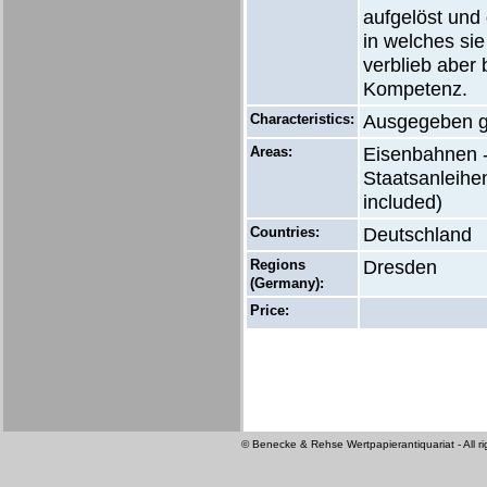
aufgelöst und 
in welches si
verblieb aber
Kompetenz.
Characteristics:
Ausgegeben g
Areas:
Eisenbahnen -
Staatsanleihen
included)
Countries:
Deutschland
Regions
Dresden
(Germany):
Price:
© Benecke & Rehse Wertpapierantiquariat - All ri