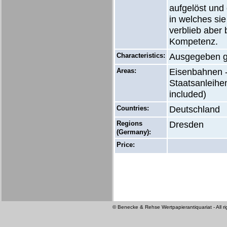
aufgelöst und 
in welches si
verblieb aber
Kompetenz.
Characteristics:
Ausgegeben g
Areas:
Eisenbahnen -
Staatsanleihen
included)
Countries:
Deutschland
Regions
Dresden
(Germany):
Price:
© Benecke & Rehse Wertpapierantiquariat - All ri