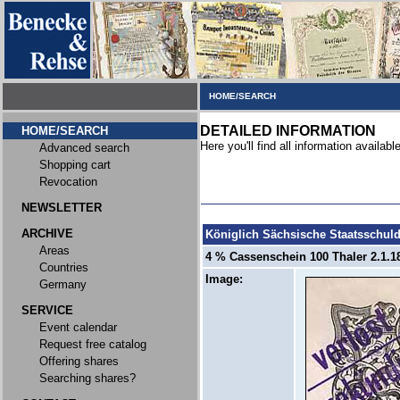
HOME/SEARCH
DETAILED INFORMATION
HOME/SEARCH
Here you'll find all information available
Advanced search
Shopping cart
Revocation
NEWSLETTER
ARCHIVE
Königlich Sächsische Staatsschul
Areas
4 % Cassenschein 100 Thaler 2.1.18
Countries
Image:
Germany
SERVICE
Event calendar
Request free catalog
Offering shares
Searching shares?