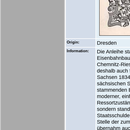
Origin:
Dresden
Information:
Die Anleihe st
Eisenbahnbau
Chemnitz-Ries
deshalb auch 
Sachsen 1834 
sächsischen S
stammenden Be
moderner, einh
Ressortzuständ
sondern stand
Staatsschulden
Stelle der zu
übernahm auch