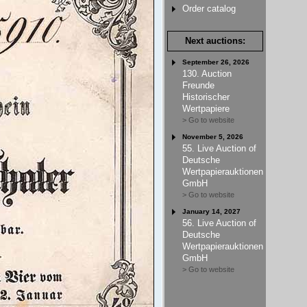
Order catalog
Next auctions:
September 26, 2026
130. Auction
Freunde
Historischer
Wertpapiere
> Go to website
November 5, 2026
55. Live Auction of
Deutsche
Wertpapierauktionen
GmbH
> Go to website
January 14, 2027
56. Live Auction of
Deutsche
Wertpapierauktionen
GmbH
> Go to website