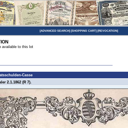
[
ADVANCED SEARCH
] [
SHOPPING CART
] [
REVOCATION
]
TION
n available to this lot
atsschulden-Casse
er 2.1.1862 (R 7).