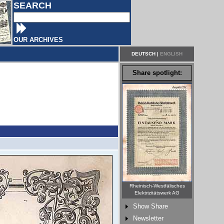
SEARCH
OUR ARCHIVES
DEUTSCH
|
ENGLISH
Share spotlight:
Rheinisch-Westfälisches
Elektrizitätswerk AG
Show Share
Newsletter