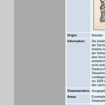
Origin:
Dresden
Information:
Die Anlei
der Sächs
Anleihe i
der Verfa
dem Ancie
einheitli
nicht ein
Staatssch
Steuerkre
Landtagsa
sie 1929 
des säch
Characteristics:
Ausgegeb
Areas:
Eisenbahn
Staatsanl