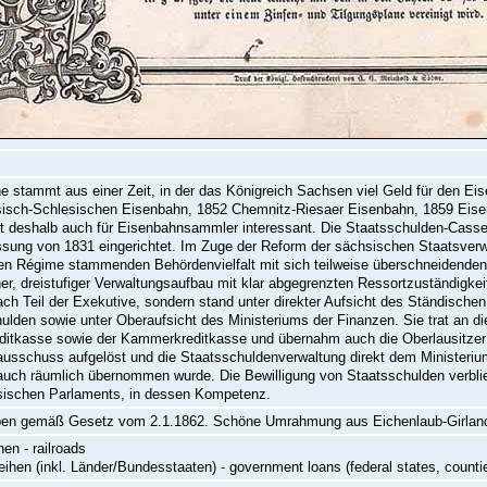
he stammt aus einer Zeit, in der das Königreich Sachsen viel Geld für den 
isch-Schlesischen Eisenbahn, 1852 Chemnitz-Riesaer Eisenbahn, 1859 Eise
st deshalb auch für Eisenbahnsammler interessant. Die Staatsschulden-Cas
ssung von 1831 eingerichtet. Im Zuge der Reform der sächsischen Staatsverwal
n Régime stammenden Behördenvielfalt mit sich teilweise überschneidende
cher, dreistufiger Verwaltungsaufbau mit klar abgegrenzten Ressortzuständigk
fach Teil der Exekutive, sondern stand unter direkter Aufsicht des Ständisch
ulden sowie unter Oberaufsicht des Ministeriums der Finanzen. Sie trat an di
ditkasse sowie der Kammerkreditkasse und übernahm auch die Oberlausitzer
usschuss aufgelöst und die Staatsschuldenverwaltung direkt dem Ministerium 
auch räumlich übernommen wurde. Die Bewilligung von Staatsschulden verbli
sischen Parlaments, in dessen Kompetenz.
en gemäß Gesetz vom 2.1.1862. Schöne Umrahmung aus Eichenlaub-Girlan
en - railroads
eihen (inkl. Länder/Bundesstaaten) - government loans (federal states, counti