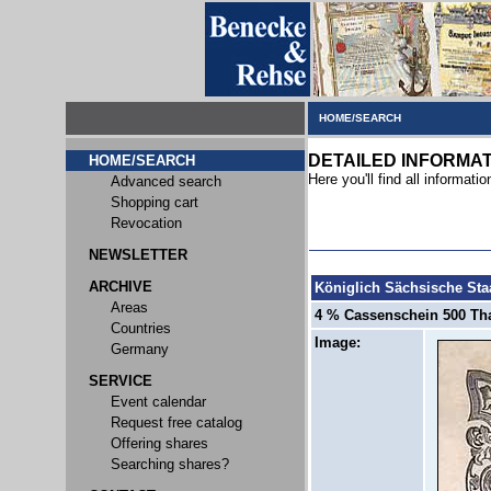
HOME/SEARCH
DETAILED INFORMA
HOME/SEARCH
Here you'll find all informatio
Advanced search
Shopping cart
Revocation
NEWSLETTER
ARCHIVE
Königlich Sächsische Sta
Areas
4 % Cassenschein 500 Thal
Countries
Image:
Germany
SERVICE
Event calendar
Request free catalog
Offering shares
Searching shares?