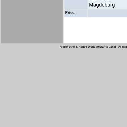
Magdeburg
Price:
© Benecke & Rehse Wertpapierantiquariat - All righ