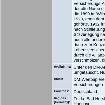
Versicherungs-A
der alte Name e
die 1890 in “Wil
1923, eben dem 
gehörte. 1932 f
nach Schließung
Sitzverlegung na
auch alle ander
dann zum Konzer
Lebensversiche
durch die Allian
verschmolzen, di
Availability:
Unter den DM-Akt
umgetauscht. Nu
Areas:
DM-Wertpapiere 
Versicherungen 
Countries:
Deutschland
Regions
Fulda, Bad Hersf
(Germany):
Hannover