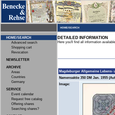
HOME/SEARCH
DETAILED INFORMATION
HOME/SEARCH
Here you'll find all information available
Advanced search
Shopping cart
Revocation
NEWSLETTER
ARCHIVE
Magdeburger Allgemeine Lebens- 
Areas
Countries
Namensaktie 350 DM Jan. 1955 (Aufl
Germany
Image:
SERVICE
Event calendar
Request free catalog
Offering shares
Searching shares?