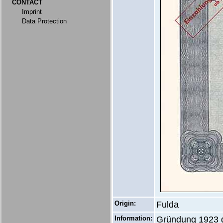
CONTACT
Imprint
Data Protection
Origin:
Fulda
Information:
Gründung 1923 d