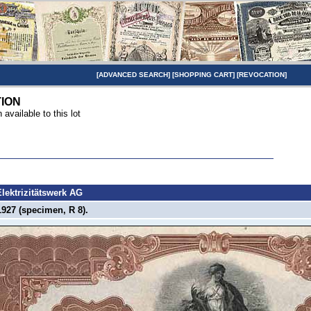
[
ADVANCED SEARCH
] [
SHOPPING CART
] [
REVOCATION
]
TION
n available to this lot
lektrizitätswerk AG
927 (specimen, R 8).