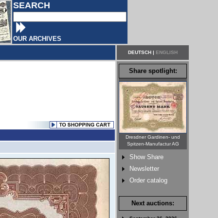
SEARCH
OUR ARCHIVES
DEUTSCH
|
ENGLISH
Share spotlight:
Dresdner Gardinen- und
Spitzen-Manufactur AG
Show Share
Newsletter
Order catalog
Next auctions: