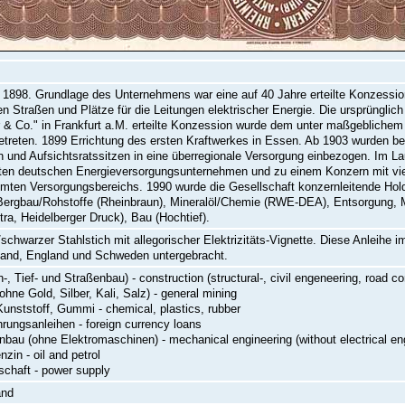
1898. Grundlage des Unternehmens war eine auf 40 Jahre erteilte Konzessio
en Straßen und Plätze für die Leitungen elektrischer Energie. Die ursprünglich
& Co." in Frankfurt a.M. erteilte Konzession wurde dem unter maßgeblichem 
treten. 1899 Errichtung des ersten Kraftwerkes in Essen. Ab 1903 wurden
n und Aufsichtsratssitzen in eine überregionale Versorgung einbezogen. Im L
en deutschen Energieversorgungsunternehmen und zu einem Konzern mit vielf
ten Versorgungsbereichs. 1990 wurde die Gesellschaft konzernleitende Holdi
Bergbau/Rohstoffe (Rheinbraun), Mineralöl/Chemie (RWE-DEA), Entsorgung,
tra, Heidelberger Druck), Bau (Hochtief).
/schwarzer Stahlstich mit allegorischer Elektrizitäts-Vignette. Diese Anleihe
and, England und Schweden untergebracht.
, Tief- und Straßenbau) - construction (structural-, civil engeneering, road co
hne Gold, Silber, Kali, Salz) - general mining
unststoff, Gummi - chemical, plastics, rubber
ungsanleihen - foreign currency loans
bau (ohne Elektromaschinen) - mechanical engineering (without electrical en
zin - oil and petrol
schaft - power supply
and