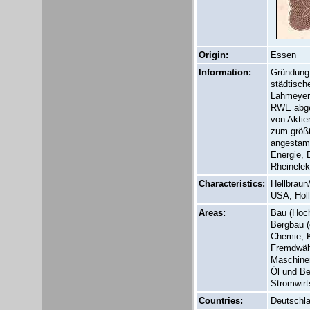
Origin:
Essen
Information:
Gründung 
städtisch
Lahmeyer 
RWE abge
von Aktie
zum größt
angestamm
Energie, 
Rheinelek
Characteristics:
Hellbraun
USA, Holl
Areas:
Bau (Hoch-
Bergbau (o
Chemie, K
Fremdwähr
Maschinen
Öl und Ben
Stromwirt
Countries:
Deutschl