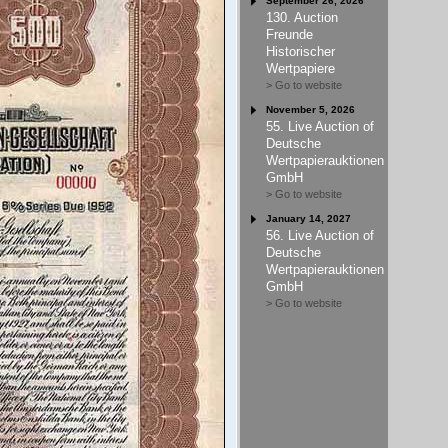
September 26, 2026
130. Auction
Freunde
Historischer
Wertpapiere
> Go to website
November 5, 2026
55. Live Auction of
Deutsche
Wertpapierauktionen
GmbH
> Go to website
January 14, 2027
56. Live Auction of
Deutsche
Wertpapierauktionen
GmbH
> Go to website