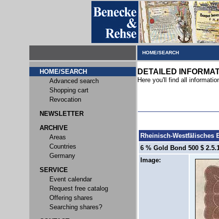
HOME/SEARCH
DETAILED INFORMA
HOME/SEARCH
Here you'll find all informatio
Advanced search
Shopping cart
Revocation
NEWSLETTER
ARCHIVE
Rheinisch-Westfälisches E
Areas
Countries
6 % Gold Bond 500 $ 2.5.1
Germany
Image:
SERVICE
Event calendar
Request free catalog
Offering shares
Searching shares?