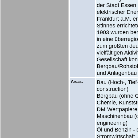
der Stadt Essen 
elektrischer Ene
Frankfurt a.M. 
Stinnes errichte
1903 wurden ben
in eine überregi
zum größten deu
vielfältigen Akt
Gesellschaft kon
Bergbau/Rohstof
und Anlagenbau (
Areas:
Bau (Hoch-, Tief-
construction)
Bergbau (ohne Go
Chemie, Kunststo
DM-Wertpapiere 
Maschinenbau (oh
engineering)
Öl und Benzin - o
Stromwirtschaft 