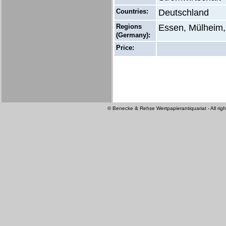
Countries:
Deutschland
Regions
Essen, Mülheim,
(Germany):
Price:
© Benecke & Rehse Wertpapierantiquariat - All righ