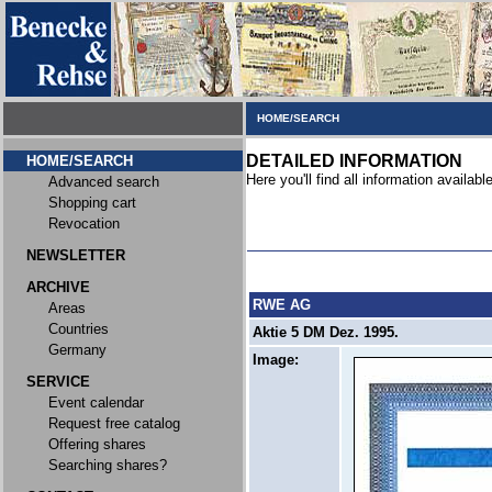
HOME/SEARCH
DETAILED INFORMATION
HOME/SEARCH
Here you'll find all information available
Advanced search
Shopping cart
Revocation
NEWSLETTER
ARCHIVE
RWE AG
Areas
Countries
Aktie 5 DM Dez. 1995.
Germany
Image:
SERVICE
Event calendar
Request free catalog
Offering shares
Searching shares?