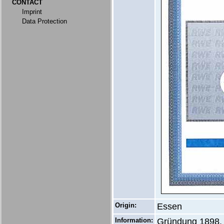
CONTACT
Imprint
Data Protection
Origin:
Essen
Information:
Gründung 1898. 