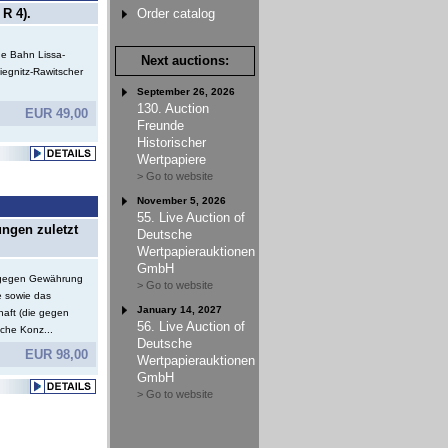
R 4).
Order catalog
e Bahn Lissa-
Next auctions:
iegnitz-Rawitscher
September 26, 2026
130. Auction
EUR 49,00
Freunde
Historischer
Wertpapiere
> Go to website
November 5, 2026
55. Live Auction of
ungen zuletzt
Deutsche
Wertpapierauktionen
GmbH
e gegen Gewährung
> Go to website
e sowie das
January 14, 2027
haft (die gegen
56. Live Auction of
che Konz...
Deutsche
EUR 98,00
Wertpapierauktionen
GmbH
> Go to website