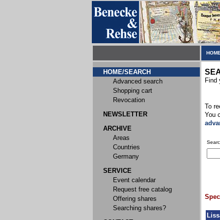
HOME
SE
HOME/SEARCH
Find 
Advanced search
Shopping cart
Revocation
To re
NEWSLETTER
You c
adva
ARCHIVE
Areas
Searc
Countries
Germany
SERVICE
Event calendar
Request free catalog
Speci
Offering shares
Searching shares?
Liss