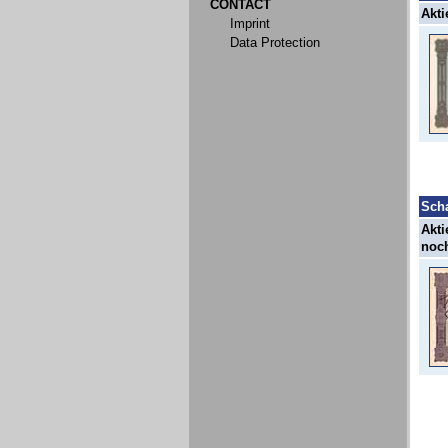
CONTACT
Akti
Imprint
Data Protection
Sch
Akti
noch