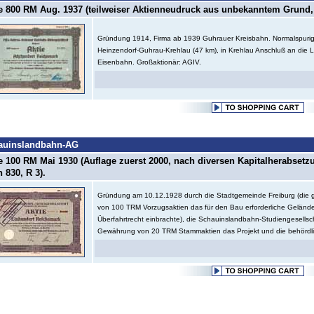
e 800 RM Aug. 1937 (teilweiser Aktienneudruck aus unbekanntem Grund, 
Gründung 1914, Firma ab 1939 Guhrauer Kreisbahn. Normalspurig
Heinzendorf-Guhrau-Krehlau (47 km), in Krehlau Anschluß an die L
Eisenbahn. Großaktionär: AGIV.
auinslandbahn-AG
e 100 RM Mai 1930 (Auflage zuerst 2000, nach diversen Kapitalherabsetz
 830, R 3).
Gründung am 10.12.1928 durch die Stadtgemeinde Freiburg (di
von 100 TRM Vorzugsaktien das für den Bau erforderliche Geländ
Überfahrtrecht einbrachte), die Schauinslandbahn-Studiengesellsc
Gewährung von 20 TRM Stammaktien das Projekt und die behördli