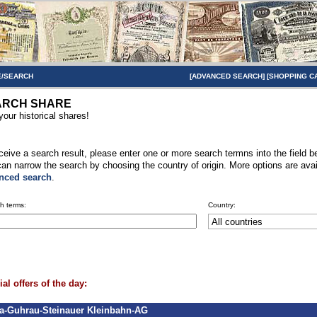
/SEARCH
[
ADVANCED SEARCH
] [
SHOPPING C
ARCH SHARE
your historical shares!
ceive a search result, please enter one or more search termns into the field b
an narrow the search by choosing the country of origin. More options are avai
nced search
.
h terms:
Country:
al offers of the day:
a-Guhrau-Steinauer Kleinbahn-AG