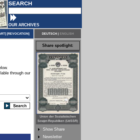
SEARCH
OUR ARCHIVES
ART
] [
REVOCATION
]
DEUTSCH
|
ENGLISH
Share spotlight:
elow.
lable through our
Union der Sozialistischen
Sowjet-Republiken (UdSSR)
Show Share
Newsletter