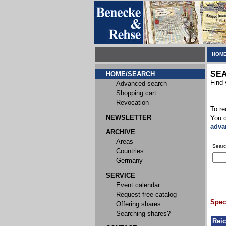
HOME
SE
HOME/SEARCH
Find 
Advanced search
Shopping cart
Revocation
To re
NEWSLETTER
You c
adva
ARCHIVE
Areas
Searc
Countries
Germany
SERVICE
Event calendar
Request free catalog
Speci
Offering shares
Searching shares?
Rei