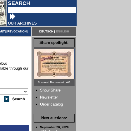
SEARCH
OUR ARCHIVES
ART
] [
REVOCATION
]
DEUTSCH
|
ENGLISH
Share spotlight:
elow.
lable through our
Brauerei Bodenstein AG
Show Share
Newsletter
Order catalog
Next auctions:
September 26, 2026