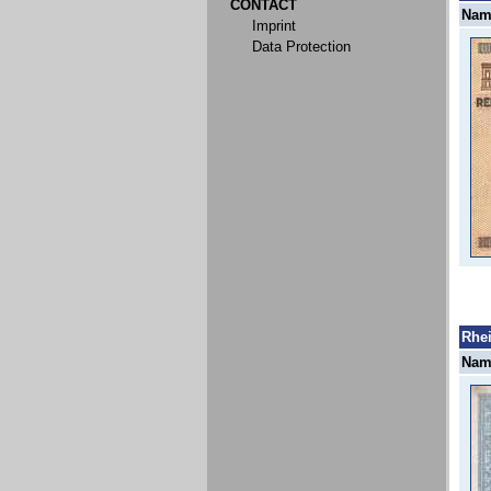
CONTACT
Name
Imprint
Data Protection
Rhei
Name