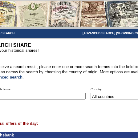
/SEARCH
[
ADVANCED SEARCH
] [
SHOPPING C
ARCH SHARE
your historical shares!
ceive a search result, please enter one or more search termns into the field b
an narrow the search by choosing the country of origin. More options are avai
nced search
.
h terms:
Country:
al offers of the day:
chsbank