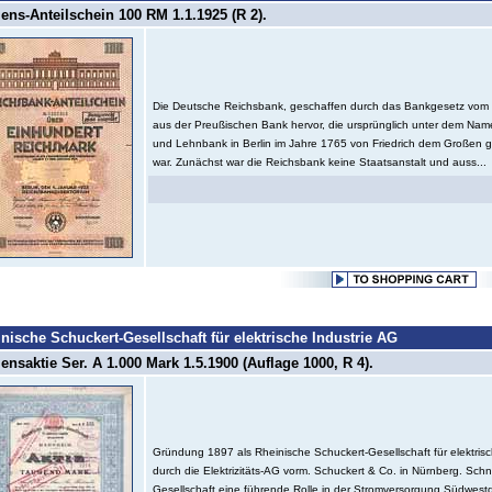
ns-Anteilschein 100 RM 1.1.1925 (R 2).
Die Deutsche Reichsbank, geschaffen durch das Bankgesetz vom 
aus der Preußischen Bank hervor, die ursprünglich unter dem Name
und Lehnbank in Berlin im Jahre 1765 von Friedrich dem Großen 
war. Zunächst war die Reichsbank keine Staatsanstalt und auss...
nische Schuckert-Gesellschaft für elektrische Industrie AG
nsaktie Ser. A 1.000 Mark 1.5.1900 (Auflage 1000, R 4).
Gründung 1897 als Rheinische Schuckert-Gesellschaft für elektrisc
durch die Elektrizitäts-AG vorm. Schuckert & Co. in Nürnberg. Sch
Gesellschaft eine führende Rolle in der Stromversorgung Südwes