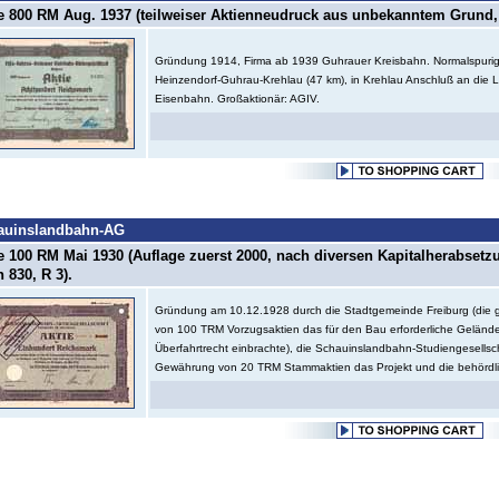
e 800 RM Aug. 1937 (teilweiser Aktienneudruck aus unbekanntem Grund, 
Gründung 1914, Firma ab 1939 Guhrauer Kreisbahn. Normalspurig
Heinzendorf-Guhrau-Krehlau (47 km), in Krehlau Anschluß an die L
Eisenbahn. Großaktionär: AGIV.
auinslandbahn-AG
e 100 RM Mai 1930 (Auflage zuerst 2000, nach diversen Kapitalherabsetz
 830, R 3).
Gründung am 10.12.1928 durch die Stadtgemeinde Freiburg (di
von 100 TRM Vorzugsaktien das für den Bau erforderliche Geländ
Überfahrtrecht einbrachte), die Schauinslandbahn-Studiengesellsc
Gewährung von 20 TRM Stammaktien das Projekt und die behördli