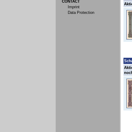
CONTACT
Akti
Imprint
Data Protection
Sch
Akti
noch