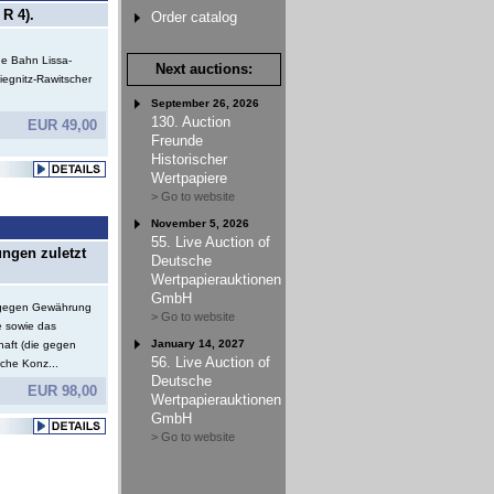
R 4).
Order catalog
e Bahn Lissa-
Next auctions:
iegnitz-Rawitscher
September 26, 2026
130. Auction
EUR 49,00
Freunde
Historischer
Wertpapiere
> Go to website
November 5, 2026
55. Live Auction of
ungen zuletzt
Deutsche
Wertpapierauktionen
GmbH
e gegen Gewährung
> Go to website
e sowie das
January 14, 2027
haft (die gegen
56. Live Auction of
che Konz...
Deutsche
EUR 98,00
Wertpapierauktionen
GmbH
> Go to website