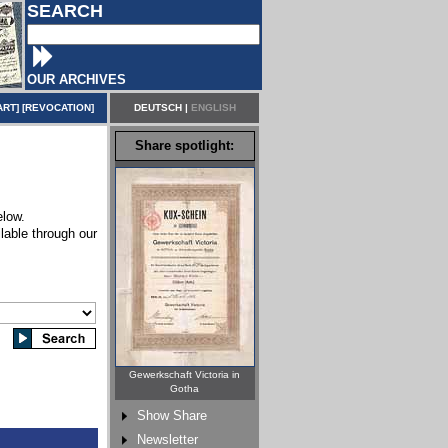
SEARCH
OUR ARCHIVES
ART
] [
REVOCATION
]
DEUTSCH
|
ENGLISH
Share spotlight:
elow.
lable through our
Gewerkschaft Victoria in
Gotha
Show Share
Newsletter