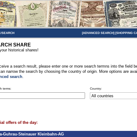
/SEARCH
[
ADVANCED SEARCH
] [
SHOPPING C
ARCH SHARE
your historical shares!
ceive a search result, please enter one or more search termns into the field b
an narrow the search by choosing the country of origin. More options are avai
nced search
.
h terms:
Country:
al offers of the day:
a-Guhrau-Steinauer Kleinbahn-AG