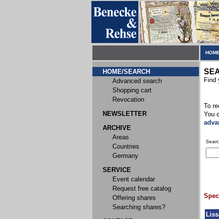
HOME
SE
HOME/SEARCH
Find 
Advanced search
Shopping cart
Revocation
To re
NEWSLETTER
You c
adva
ARCHIVE
Areas
Searc
Countries
Germany
SERVICE
Event calendar
Request free catalog
Speci
Offering shares
Searching shares?
Liss