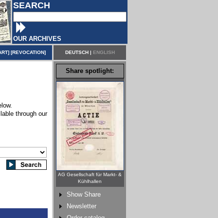
SEARCH
OUR ARCHIVES
ART
] [
REVOCATION
]
DEUTSCH
|
ENGLISH
Share spotlight:
elow.
lable through our
AG Gesellschaft für Markt- &
Kühlhallen
Show Share
Newsletter
Order catalog