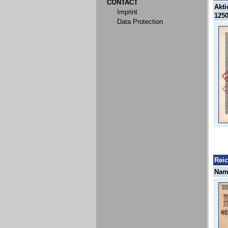
CONTACT
Akti
Imprint
1250
Data Protection
Rei
Name