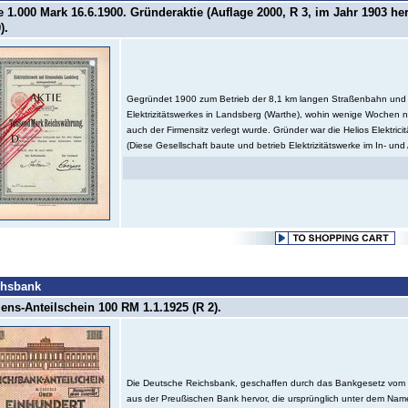
e 1.000 Mark 16.6.1900. Gründeraktie (Auflage 2000, R 3, im Jahr 1903 he
).
Gegründet 1900 zum Betrieb der 8,1 km langen Straßenbahn und
Elektrizitätswerkes in Landsberg (Warthe), wohin wenige Wochen
auch der Firmensitz verlegt wurde. Gründer war die Helios Elektricit
(Diese Gesellschaft baute und betrieb Elektrizitätswerke im In- und 
chsbank
ns-Anteilschein 100 RM 1.1.1925 (R 2).
Die Deutsche Reichsbank, geschaffen durch das Bankgesetz vom 
aus der Preußischen Bank hervor, die ursprünglich unter dem Name