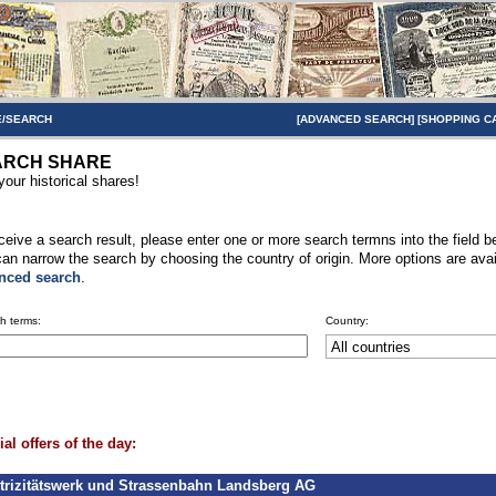
/SEARCH
[
ADVANCED SEARCH
] [
SHOPPING C
ARCH SHARE
your historical shares!
ceive a search result, please enter one or more search termns into the field b
an narrow the search by choosing the country of origin. More options are avai
nced search
.
h terms:
Country:
al offers of the day:
trizitätswerk und Strassenbahn Landsberg AG