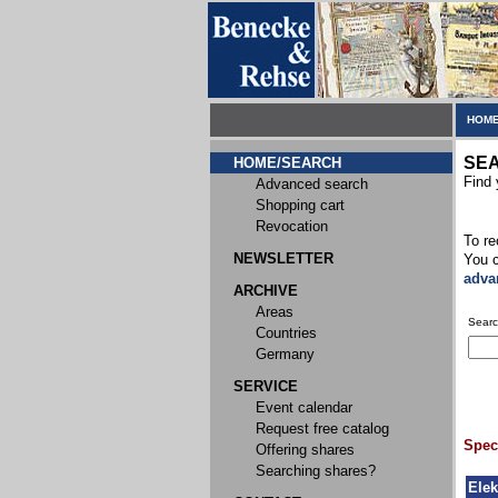
HOME
SE
HOME/SEARCH
Find 
Advanced search
Shopping cart
Revocation
To re
NEWSLETTER
You c
adva
ARCHIVE
Areas
Searc
Countries
Germany
SERVICE
Event calendar
Request free catalog
Speci
Offering shares
Searching shares?
Elek