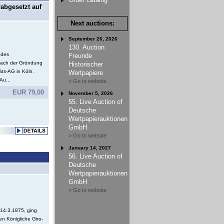
rabgesetzt auf
Next auctions:
September 26, 2026
130. Auction
 des
Freunde
 nach der Gründung
Historischer
äts-AG in Köln.
Wertpapiere
Au...
> Go to website
EUR 79,00
November 5, 2026
55. Live Auction of
Deutsche
Wertpapierauktionen
GmbH
> Go to website
January 14, 2027
56. Live Auction of
Deutsche
Wertpapierauktionen
GmbH
> Go to website
14.3.1875, ging
n Königliche Giro-