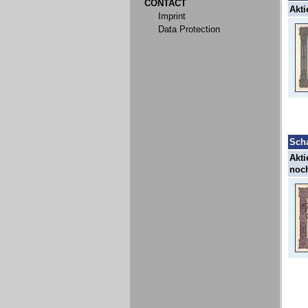
CONTACT
Akti
Imprint
Data Protection
Sch
Akti
noch