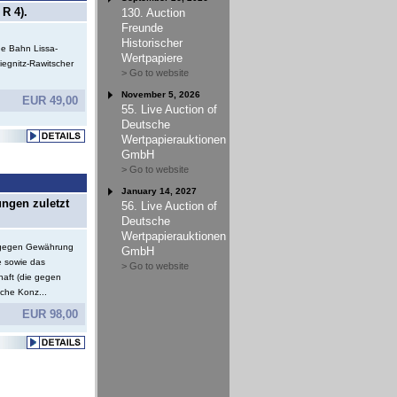
R 4).
130. Auction
Freunde
Historischer
e Bahn Lissa-
Wertpapiere
iegnitz-Rawitscher
> Go to website
November 5, 2026
EUR 49,00
55. Live Auction of
Deutsche
Wertpapierauktionen
GmbH
> Go to website
January 14, 2027
ungen zuletzt
56. Live Auction of
Deutsche
Wertpapierauktionen
e gegen Gewährung
GmbH
e sowie das
> Go to website
haft (die gegen
che Konz...
EUR 98,00