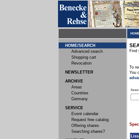
HOME
SE
HOME/SEARCH
Find 
Advanced search
Shopping cart
Revocation
To re
NEWSLETTER
You c
adva
ARCHIVE
Areas
Searc
Countries
Germany
SERVICE
Event calendar
Request free catalog
Speci
Offering shares
Searching shares?
Liss