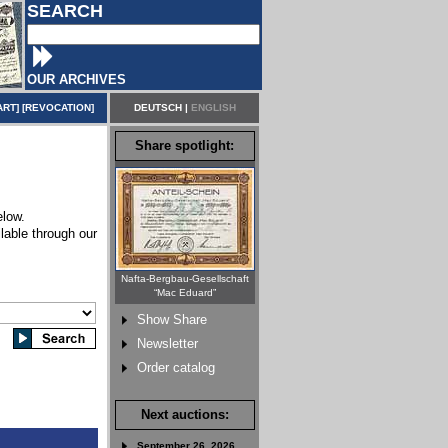
SEARCH
OUR ARCHIVES
ART
] [
REVOCATION
]
DEUTSCH
|
ENGLISH
Share spotlight:
elow.
lable through our
Nafta-Bergbau-Gesellschaft
“Mac Eduard”
Show Share
Newsletter
Order catalog
Next auctions:
September 26, 2026