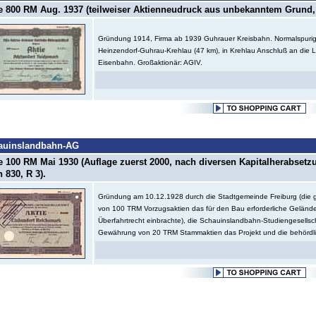
e 800 RM Aug. 1937 (teilweiser Aktienneudruck aus unbekanntem Grund, 
Gründung 1914, Firma ab 1939 Guhrauer Kreisbahn. Normalspurig
Heinzendorf-Guhrau-Krehlau (47 km), in Krehlau Anschluß an die L
Eisenbahn. Großaktionär: AGIV.
auinslandbahn-AG
e 100 RM Mai 1930 (Auflage zuerst 2000, nach diversen Kapitalherabsetz
 830, R 3).
Gründung am 10.12.1928 durch die Stadtgemeinde Freiburg (di
von 100 TRM Vorzugsaktien das für den Bau erforderliche Geländ
Überfahrtrecht einbrachte), die Schauinslandbahn-Studiengesellsc
Gewährung von 20 TRM Stammaktien das Projekt und die behördli