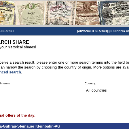
/SEARCH
[
ADVANCED SEARCH
] [
SHOPPING C
ARCH SHARE
your historical shares!
ceive a search result, please enter one or more search termns into the field b
an narrow the search by choosing the country of origin. More options are avai
nced search
.
h terms:
Country:
al offers of the day:
a-Guhrau-Steinauer Kleinbahn-AG