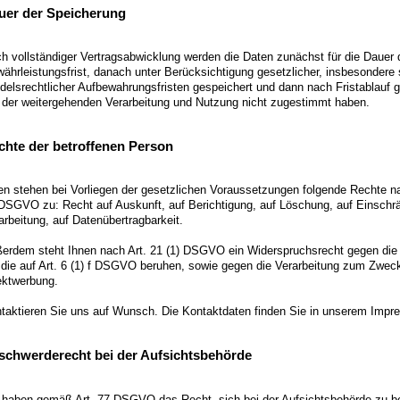
uer der Speicherung
h vollständiger Vertragsabwicklung werden die Daten zunächst für die Dauer 
ährleistungsfrist, danach unter Berücksichtigung gesetzlicher, insbesondere 
delsrechtlicher Aufbewahrungsfristen gespeichert und dann nach Fristablauf g
 der weitergehenden Verarbeitung und Nutzung nicht zugestimmt haben.
chte der betroffenen Person
en stehen bei Vorliegen der gesetzlichen Voraussetzungen folgende Rechte na
DSGVO zu: Recht auf Auskunft, auf Berichtigung, auf Löschung, auf Einschr
arbeitung, auf Datenübertragbarkeit.
erdem steht Ihnen nach Art. 21 (1) DSGVO ein Widerspruchsrecht gegen die
 die auf Art. 6 (1) f DSGVO beruhen, sowie gegen die Verarbeitung zum Zwec
ektwerbung.
taktieren Sie uns auf Wunsch. Die Kontaktdaten finden Sie in unserem Impr
schwerderecht bei der Aufsichtsbehörde
 haben gemäß Art. 77 DSGVO das Recht, sich bei der Aufsichtsbehörde zu b