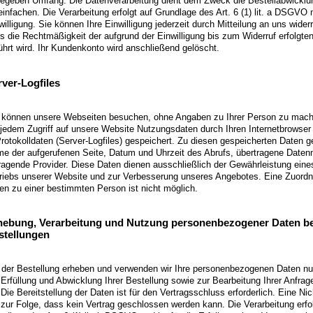
egeben Umfang. Die Datenverarbeitung dient dem Zweck die Bestellabwicklu
einfachen. Die Verarbeitung erfolgt auf Grundlage des Art. 6 (1) lit. a DSGVO m
willigung. Sie können Ihre Einwilligung jederzeit durch Mitteilung an uns wider
s die Rechtmäßigkeit der aufgrund der Einwilligung bis zum Widerruf erfolgte
ührt wird. Ihr Kundenkonto wird anschließend gelöscht.
ver-Logfiles
 können unsere Webseiten besuchen, ohne Angaben zu Ihrer Person zu mac
 jedem Zugriff auf unsere Website Nutzungsdaten durch Ihren Internetbrowser 
Protokolldaten (Server-Logfiles) gespeichert. Zu diesen gespeicherten Daten g
e der aufgerufenen Seite, Datum und Uhrzeit des Abrufs, übertragene Date
ragende Provider. Diese Daten dienen ausschließlich der Gewährleistung eine
riebs unserer Website und zur Verbesserung unseres Angebotes. Eine Zuordn
en zu einer bestimmten Person ist nicht möglich.
hebung, Verarbeitung und Nutzung personenbezogener Daten be
stellungen
 der Bestellung erheben und verwenden wir Ihre personenbezogenen Daten nur
 Erfüllung und Abwicklung Ihrer Bestellung sowie zur Bearbeitung Ihrer Anfrage
. Die Bereitstellung der Daten ist für den Vertragsschluss erforderlich. Eine Nic
 zur Folge, dass kein Vertrag geschlossen werden kann. Die Verarbeitung erfol