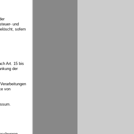
der
steuer- und
elöscht, sofern
ch Art. 15 bis
änkung der
 Verarbeitungen
ke von
essum.
eschweren,