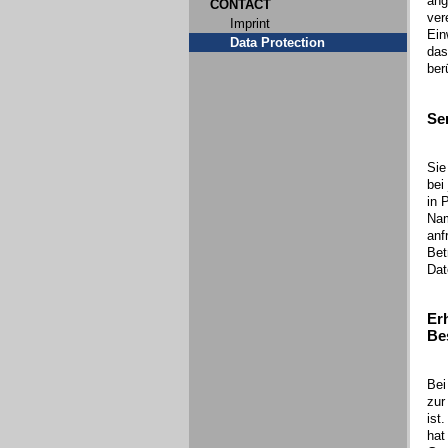
ang
CONTACT
ver
Imprint
Ein
Data Protection
das
ber
Ser
Sie
bei
in 
Nam
anf
Bet
Dat
Er
Be
Bei
zur
ist
hat