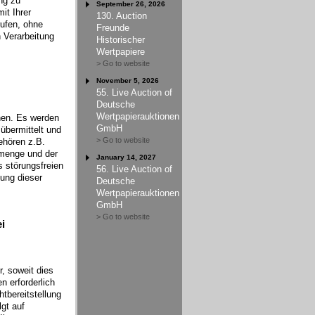
ng zu
September 26, 2026
it Ihrer
130. Auction
rufen, ohne
Freunde
n Verarbeitung
Historischer
Wertpapiere
> Go to website
November 5, 2026
55. Live Auction of
Deutsche
Wertpapierauktionen
hen. Es werden
GmbH
übermittelt und
> Go to website
ehören z.B.
nmenge und der
January 14, 2027
s störungsfreien
56. Live Auction of
ung dieser
Deutsche
Wertpapierauktionen
GmbH
> Go to website
i
, soweit dies
n erforderlich
htbereitstellung
gt auf