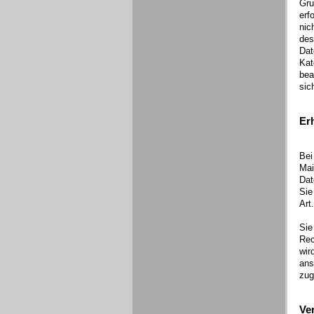
Gru
erf
nic
des
Dat
Kat
bea
sic
Er
Bei
Mai
Dat
Sie
Art
Sie
Rec
wir
ans
zug
Ve