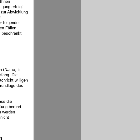
 Ihnen
igung erfolgt
r zur Abwicklung
r
r folgender
len Fällen
g beschränkt
en (Name, E-
mfang. Die
hricht willigen
Grundlage des
ass die
tung berührt
en werden
nicht
n