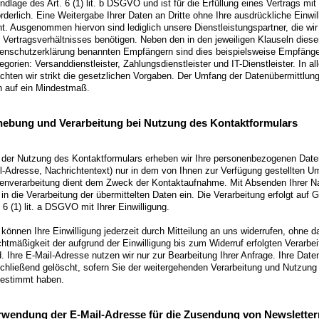
ndlage des Art. 6 (1) lit. b DSGVO und ist für die Erfüllung eines Vertrags mit
orderlich. Eine Weitergabe Ihrer Daten an Dritte ohne Ihre ausdrückliche Einwill
ht. Ausgenommen hiervon sind lediglich unsere Dienstleistungspartner, die wi
 Vertragsverhältnisses benötigen. Neben den in den jeweiligen Klauseln diese
enschutzerklärung benannten Empfängern sind dies beispielsweise Empfänge
egorien: Versanddienstleister, Zahlungsdienstleister und IT-Dienstleister. In al
chten wir strikt die gesetzlichen Vorgaben. Der Umfang der Datenübermittlun
h auf ein Mindestmaß.
hebung und Verarbeitung bei Nutzung des Kontaktformulars
 der Nutzung des Kontaktformulars erheben wir Ihre personenbezogenen Dat
l-Adresse, Nachrichtentext) nur in dem von Ihnen zur Verfügung gestellten U
enverarbeitung dient dem Zweck der Kontaktaufnahme. Mit Absenden Ihrer Nac
 in die Verarbeitung der übermittelten Daten ein. Die Verarbeitung erfolgt auf 
. 6 (1) lit. a DSGVO mit Ihrer Einwilligung.
 können Ihre Einwilligung jederzeit durch Mitteilung an uns widerrufen, ohne d
htmäßigkeit der aufgrund der Einwilligung bis zum Widerruf erfolgten Verarbei
d. Ihre E-Mail-Adresse nutzen wir nur zur Bearbeitung Ihrer Anfrage. Ihre Dat
chließend gelöscht, sofern Sie der weitergehenden Verarbeitung und Nutzung 
estimmt haben.
rwendung der E-Mail-Adresse für die Zusendung von Newsletter