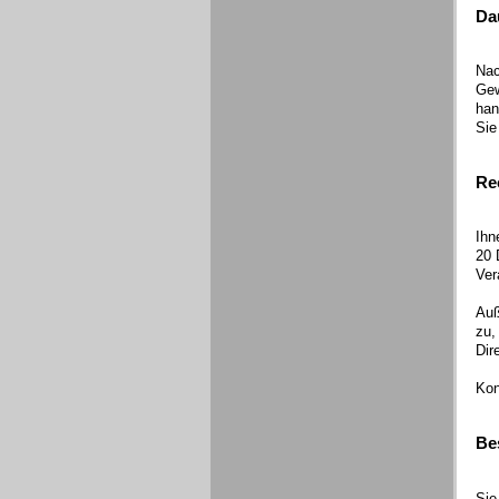
Da
Nac
Gew
han
Sie
Re
Ihn
20 
Ver
Auß
zu,
Dir
Kon
Be
Sie