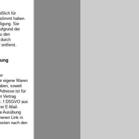
ßlich für
stimmt haben.
ligung. Sie
ufgrund der
zu den
 durch
 entfernt.
bung
er
ür eigene Waren
aben, soweit
Adresse ist für
n Vertrag
lit. f DSGVO aus
er E-Mail-
die Ausübung
enen Link in
kosten nach den