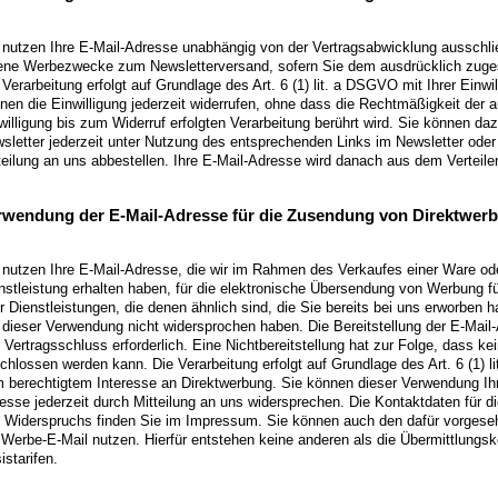
 nutzen Ihre E-Mail-Adresse unabhängig von der Vertragsabwicklung ausschlie
ene Werbezwecke zum Newsletterversand, sofern Sie dem ausdrücklich zuge
 Verarbeitung erfolgt auf Grundlage des Art. 6 (1) lit. a DSGVO mit Ihrer Einwil
nen die Einwilligung jederzeit widerrufen, ohne dass die Rechtmäßigkeit der a
willigung bis zum Widerruf erfolgten Verarbeitung berührt wird. Sie können da
sletter jederzeit unter Nutzung des entsprechenden Links im Newsletter oder
teilung an uns abbestellen. Ihre E-Mail-Adresse wird danach aus dem Verteiler
rwendung der E-Mail-Adresse für die Zusendung von Direktwer
 nutzen Ihre E-Mail-Adresse, die wir im Rahmen des Verkaufes einer Ware od
nstleistung erhalten haben, für die elektronische Übersendung von Werbung f
r Dienstleistungen, die denen ähnlich sind, die Sie bereits bei uns erworben h
 dieser Verwendung nicht widersprochen haben. Die Bereitstellung der E-Mail-
 Vertragsschluss erforderlich. Eine Nichtbereitstellung hat zur Folge, dass kei
chlossen werden kann. Die Verarbeitung erfolgt auf Grundlage des Art. 6 (1) 
 berechtigtem Interesse an Direktwerbung. Sie können dieser Verwendung Ihr
esse jederzeit durch Mitteilung an uns widersprechen. Die Kontaktdaten für 
 Widerspruchs finden Sie im Impressum. Sie können auch den dafür vorgeseh
 Werbe-E-Mail nutzen. Hierfür entstehen keine anderen als die Übermittlungs
istarifen.