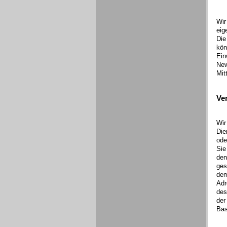
Wir
eig
Die
kön
Ein
New
Mit
Ve
Wir
Die
ode
Sie
den
ges
dem
Adr
des
der
Bas