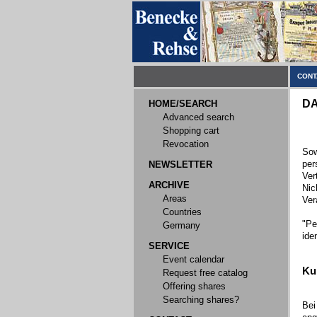
CONT
DA
HOME/SEARCH
Advanced search
Shopping cart
Revocation
Sow
per
NEWSLETTER
Ver
ARCHIVE
Nic
Areas
Ver
Countries
"Pe
Germany
ide
SERVICE
Event calendar
Ku
Request free catalog
Offering shares
Searching shares?
Bei