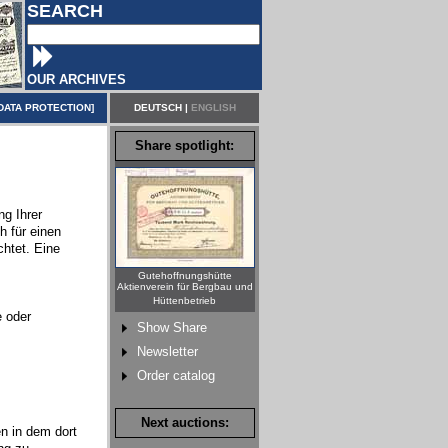
SEARCH
OUR ARCHIVES
DATA PROTECTION
]
DEUTSCH
|
ENGLISH
Share spotlight:
g Ihrer
h für einen
chtet. Eine
Gutehoffnungshütte
Aktienverein für Bergbau und
Hüttenbetrieb
e oder
Show Share
Newsletter
Order catalog
Next auctions:
n in dem dort