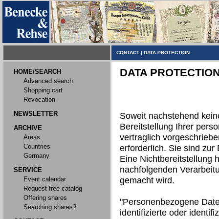
CONTACT
|
DATA PROTECTION
DATA PROTECTIO
HOME/SEARCH
Advanced search
Shopping cart
Revocation
NEWSLETTER
Soweit nachstehend kein
Bereitstellung Ihrer per
ARCHIVE
vertraglich vorgeschriebe
Areas
Countries
erforderlich. Sie sind zur 
Germany
Eine Nichtbereitstellung h
nachfolgenden Verarbeit
SERVICE
Event calendar
gemacht wird.
Request free catalog
Offering shares
"Personenbezogene Daten"
Searching shares?
identifizierte oder identi