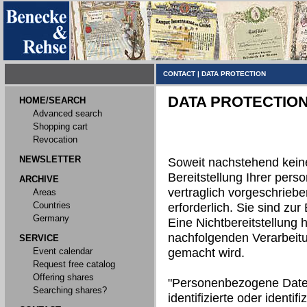
CONTACT
|
DATA PROTECTION
DATA PROTECTIO
HOME/SEARCH
Advanced search
Shopping cart
Revocation
NEWSLETTER
Soweit nachstehend kein
Bereitstellung Ihrer per
ARCHIVE
vertraglich vorgeschriebe
Areas
Countries
erforderlich. Sie sind zur 
Germany
Eine Nichtbereitstellung h
nachfolgenden Verarbeit
SERVICE
Event calendar
gemacht wird.
Request free catalog
Offering shares
"Personenbezogene Daten"
Searching shares?
identifizierte oder identi