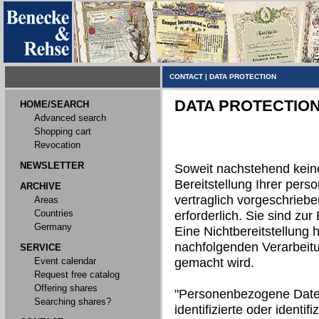
CONTACT
|
DATA PROTECTION
DATA PROTECTIO
HOME/SEARCH
Advanced search
Shopping cart
Revocation
NEWSLETTER
Soweit nachstehend kein
Bereitstellung Ihrer per
ARCHIVE
vertraglich vorgeschriebe
Areas
Countries
erforderlich. Sie sind zur 
Germany
Eine Nichtbereitstellung h
nachfolgenden Verarbeit
SERVICE
Event calendar
gemacht wird.
Request free catalog
Offering shares
"Personenbezogene Daten"
Searching shares?
identifizierte oder identi