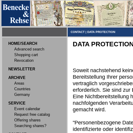
CONTACT
|
DATA PROTECTION
DATA PROTECTIO
HOME/SEARCH
Advanced search
Shopping cart
Revocation
NEWSLETTER
Soweit nachstehend kein
Bereitstellung Ihrer per
ARCHIVE
vertraglich vorgeschriebe
Areas
Countries
erforderlich. Sie sind zur 
Germany
Eine Nichtbereitstellung h
nachfolgenden Verarbeit
SERVICE
Event calendar
gemacht wird.
Request free catalog
Offering shares
"Personenbezogene Daten"
Searching shares?
identifizierte oder identi