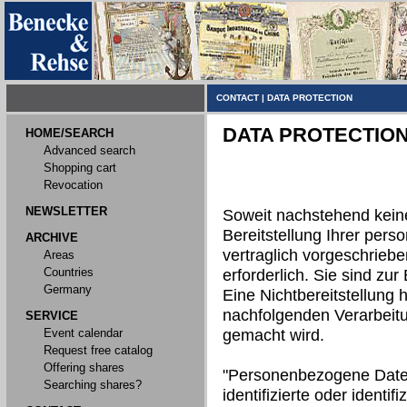
CONTACT
|
DATA PROTECTION
DATA PROTECTIO
HOME/SEARCH
Advanced search
Shopping cart
Revocation
NEWSLETTER
Soweit nachstehend kein
Bereitstellung Ihrer per
ARCHIVE
vertraglich vorgeschriebe
Areas
Countries
erforderlich. Sie sind zur 
Germany
Eine Nichtbereitstellung h
nachfolgenden Verarbeit
SERVICE
Event calendar
gemacht wird.
Request free catalog
Offering shares
"Personenbezogene Daten"
Searching shares?
identifizierte oder identi