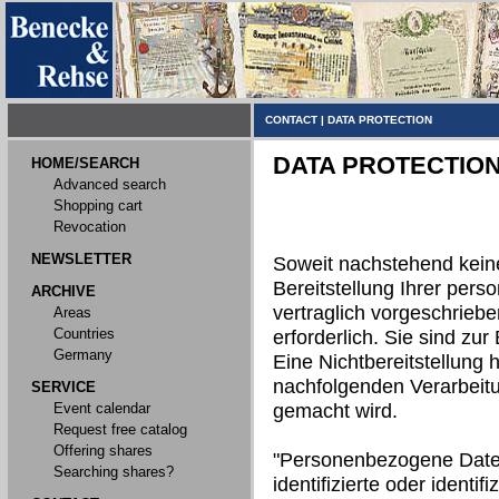
CONTACT
|
DATA PROTECTION
DATA PROTECTIO
HOME/SEARCH
Advanced search
Shopping cart
Revocation
NEWSLETTER
Soweit nachstehend kein
Bereitstellung Ihrer per
ARCHIVE
vertraglich vorgeschriebe
Areas
Countries
erforderlich. Sie sind zur 
Germany
Eine Nichtbereitstellung h
nachfolgenden Verarbeit
SERVICE
Event calendar
gemacht wird.
Request free catalog
Offering shares
"Personenbezogene Daten"
Searching shares?
identifizierte oder identi